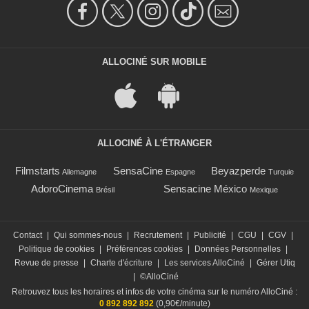
ALLOCINÉ SUR MOBILE
ALLOCINÉ À L'ÉTRANGER
Filmstarts
SensaCine
Beyazperde
Allemagne
Espagne
Turquie
AdoroCinema
Sensacine México
Brésil
Mexique
Contact
|
Qui sommes-nous
|
Recrutement
|
Publicité
|
CGU
|
CGV
|
Politique de cookies
|
Préférences cookies
|
Données Personnelles
|
Revue de presse
|
Charte d'écriture
|
Les services AlloCiné
|
Gérer Utiq
|
©AlloCiné
Retrouvez tous les horaires et infos de votre cinéma sur le numéro AlloCiné :
0 892 892 892
(0,90€/minute)