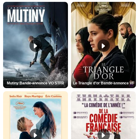
Mutiny Bande-annonce VO STFR
Le Triangle d'or Bande-annonce VF