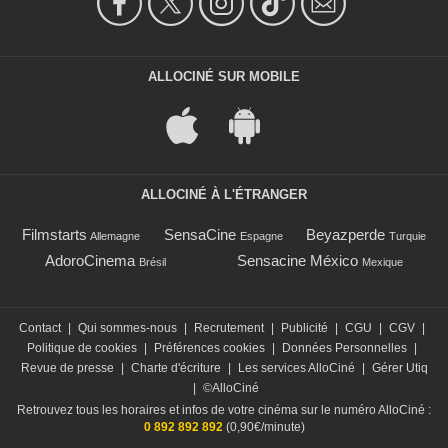
ALLOCINÉ SUR MOBILE
ALLOCINÉ À L'ÉTRANGER
Filmstarts
SensaCine
Beyazperde
Allemagne
Espagne
Turquie
AdoroCinema
Sensacine México
Brésil
Mexique
Contact
|
Qui sommes-nous
|
Recrutement
|
Publicité
|
CGU
|
CGV
|
Politique de cookies
|
Préférences cookies
|
Données Personnelles
|
Revue de presse
|
Charte d'écriture
|
Les services AlloCiné
|
Gérer Utiq
|
©AlloCiné
Retrouvez tous les horaires et infos de votre cinéma sur le numéro AlloCiné :
0 892 892 892
(0,90€/minute)