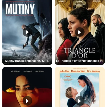
Mutiny Bande-annonce VO STFR
Le Triangle d'or Bande-annonce VF