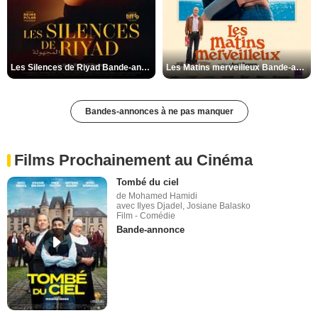
Les Silences de Riyad Bande-annonce VO STFR
Les Matins merveilleux Bande-annonce VF
Bandes-annonces à ne pas manquer
Films Prochainement au Cinéma
Tombé du ciel
de Mohamed Hamidi
avec Ilyes Djadel, Josiane Balasko
Film - Comédie
Bande-annonce