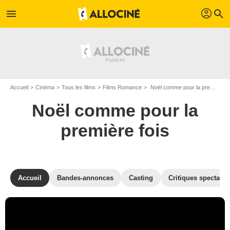
profil
menu
search
Accueil
Cinéma
Tous les films
Films Romance
Noël comme pour la première fois de David I. Strasser
Noël comme pour la
première fois
Accueil
Bandes-annonces
Casting
Critiques spectateu