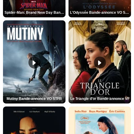
Spider-Man: Brand New Day Bande-annonce VO STFR
L'Odyssée Bande-annonce VO STFR
Mutiny Bande-annonce VO STFR
Le Triangle d'or Bande-annonce VF