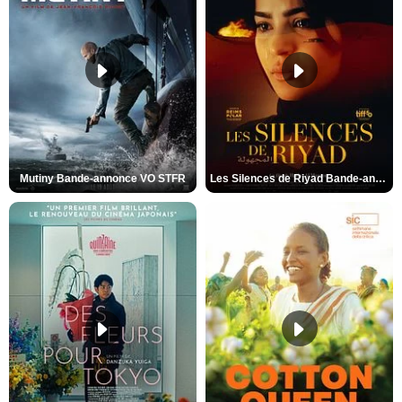
Mutiny Bande-annonce VO STFR
Les Silences de Riyad Bande-annonce VO STFR