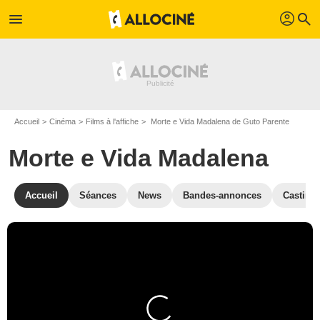
profil
menu
search
Accueil
Cinéma
Films à l'affiche
Morte e Vida Madalena de Guto Parente
Morte e Vida Madalena
Accueil
Séances
News
Bandes-annonces
Casting