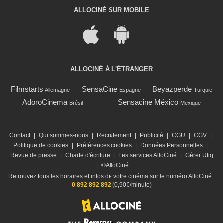
ALLOCINÉ SUR MOBILE
ALLOCINÉ À L'ÉTRANGER
Filmstarts
SensaCine
Beyazperde
Allemagne
Espagne
Turquie
AdoroCinema
Sensacine México
Brésil
Mexique
Contact
|
Qui sommes-nous
|
Recrutement
|
Publicité
|
CGU
|
CGV
|
Politique de cookies
|
Préférences cookies
|
Données Personnelles
|
Revue de presse
|
Charte d'écriture
|
Les services AlloCiné
|
Gérer Utiq
|
©AlloCiné
Retrouvez tous les horaires et infos de votre cinéma sur le numéro AlloCiné :
0 892 892 892
(0,90€/minute)