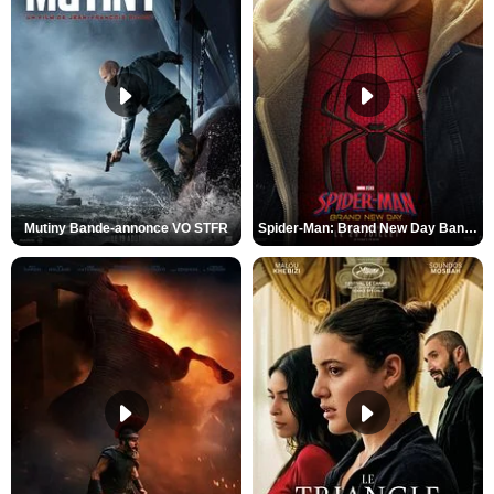
Mutiny Bande-annonce VO STFR
Spider-Man: Brand New Day Bande-annonce VO STFR