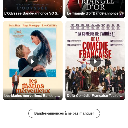
L'Odyssée Bande-annonce VO STFR
Le Triangle d'or Bande-annonce VF
Les Matins merveilleux Bande-annonce VF
De la Comédie-Française Teaser VF
Bandes-annonces à ne pas manquer