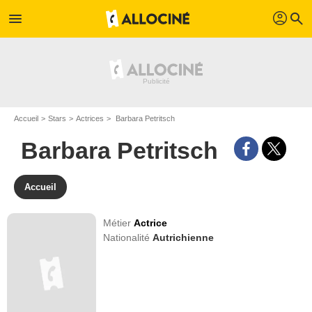
profil
menu
search
Accueil
Stars
Actrices
Barbara Petritsch
Barbara Petritsch
Accueil
Métier
Actrice
Nationalité
Autrichienne