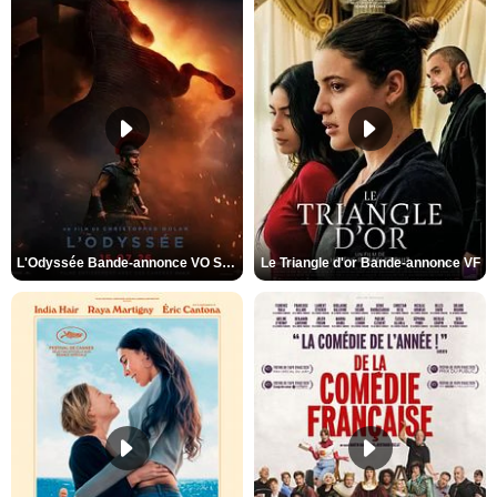
L'Odyssée Bande-annonce VO STFR
Le Triangle d'or Bande-annonce VF