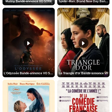
Mutiny Bande-annonce VO STFR
Spider-Man: Brand New Day Bande-annonce VO STFR
L'Odyssée Bande-annonce VO STFR
Le Triangle d'or Bande-annonce VF