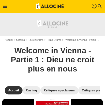
profil
menu
search
Accueil
Cinéma
Tous les films
Films Drame
Welcome in Vienna - Partie 1 : Dieu ne croit plus en nous de Axel Corti
Welcome in Vienna -
Partie 1 : Dieu ne croit
plus en nous
Accueil
Casting
Critiques spectateurs
Critiques press