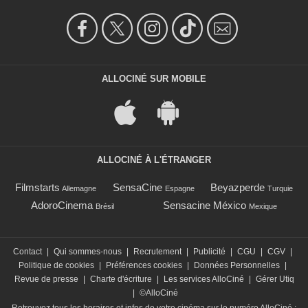
ALLOCINÉ SUR MOBILE
ALLOCINÉ À L'ÉTRANGER
Filmstarts
SensaCine
Beyazperde
Allemagne
Espagne
Turquie
AdoroCinema
Sensacine México
Brésil
Mexique
Contact
|
Qui sommes-nous
|
Recrutement
|
Publicité
|
CGU
|
CGV
|
Politique de cookies
|
Préférences cookies
|
Données Personnelles
|
Revue de presse
|
Charte d'écriture
|
Les services AlloCiné
|
Gérer Utiq
|
©AlloCiné