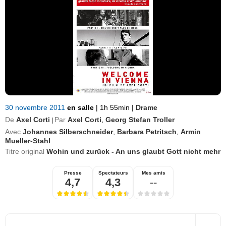
30 novembre 2011
en salle
|
1h 55min
|
Drame
De
Axel Corti
Par
Axel Corti
,
Georg Stefan Troller
|
Avec
Johannes Silberschneider
,
Barbara Petritsch
,
Armin
Mueller-Stahl
Titre original
Wohin und zurück - An uns glaubt Gott nicht mehr
Presse
Spectateurs
Mes amis
4,7
4,3
--