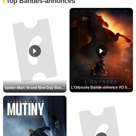
Top Bandes-annonces
L'Odyssée Bande-annonce VO STFR
Spider-Man: Brand New Day Bande-annonce VO STFR