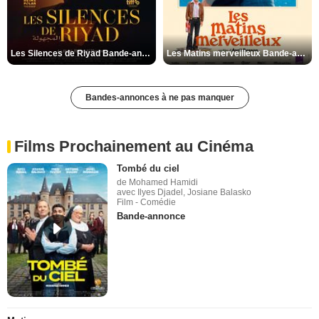
Les Silences de Riyad Bande-annonce VO STFR
Les Matins merveilleux Bande-annonce VF
Bandes-annonces à ne pas manquer
Films Prochainement au Cinéma
Tombé du ciel
de Mohamed Hamidi
avec Ilyes Djadel, Josiane Balasko
Film - Comédie
Bande-annonce