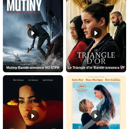
Mutiny Bande-annonce VO STFR
Le Triangle d'or Bande-annonce VF