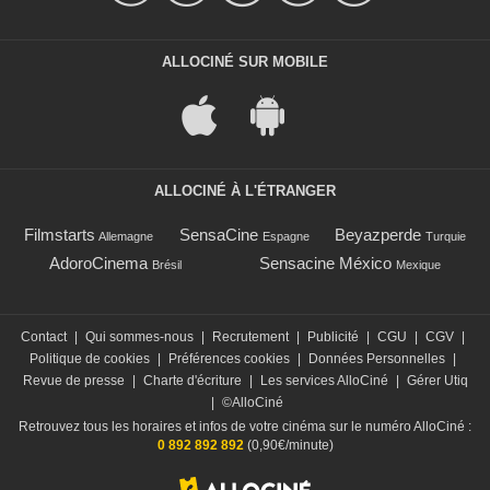
ALLOCINÉ SUR MOBILE
ALLOCINÉ À L'ÉTRANGER
Filmstarts
SensaCine
Beyazperde
Allemagne
Espagne
Turquie
AdoroCinema
Sensacine México
Brésil
Mexique
Contact
|
Qui sommes-nous
|
Recrutement
|
Publicité
|
CGU
|
CGV
|
Politique de cookies
|
Préférences cookies
|
Données Personnelles
|
Revue de presse
|
Charte d'écriture
|
Les services AlloCiné
|
Gérer Utiq
|
©AlloCiné
Retrouvez tous les horaires et infos de votre cinéma sur le numéro AlloCiné :
0 892 892 892
(0,90€/minute)