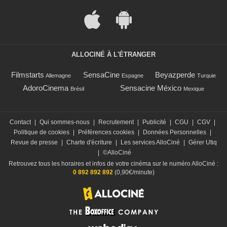
ALLOCINÉ À L'ÉTRANGER
Filmstarts
SensaCine
Beyazperde
Allemagne
Espagne
Turquie
AdoroCinema
Sensacine México
Brésil
Mexique
Contact
|
Qui sommes-nous
|
Recrutement
|
Publicité
|
CGU
|
CGV
|
Politique de cookies
|
Préférences cookies
|
Données Personnelles
|
Revue de presse
|
Charte d'écriture
|
Les services AlloCiné
|
Gérer Utiq
|
©AlloCiné
Retrouvez tous les horaires et infos de votre cinéma sur le numéro AlloCiné :
0 892 892 892
(0,90€/minute)