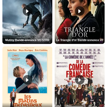
Mutiny Bande-annonce VO STFR
Le Triangle d'or Bande-annonce VF