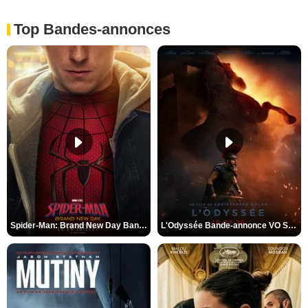
Top Bandes-annonces
Spider-Man: Brand New Day Bande-annonce VO STFR
L'Odyssée Bande-annonce VO STFR