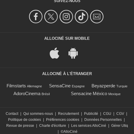
SUIVEZ-NOUS
ALLOCINÉ SUR MOBILE
ALLOCINÉ À L'ÉTRANGER
Filmstarts
SensaCine
Beyazperde
Allemagne
Espagne
Turquie
AdoroCinema
Sensacine México
Brésil
Mexique
Contact
|
Qui sommes-nous
|
Recrutement
|
Publicité
|
CGU
|
CGV
|
Politique de cookies
|
Préférences cookies
|
Données Personnelles
|
Revue de presse
|
Charte d'écriture
|
Les services AlloCiné
|
Gérer Utiq
|
©AlloCiné