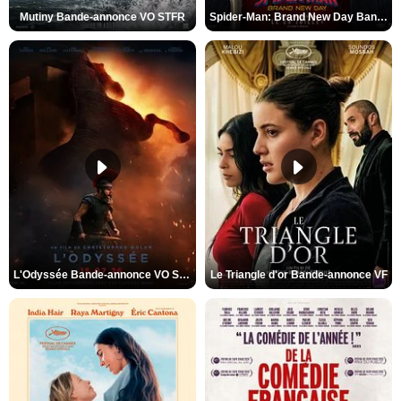
Mutiny Bande-annonce VO STFR
Spider-Man: Brand New Day Bande-annonce VO STFR
L'Odyssée Bande-annonce VO STFR
Le Triangle d'or Bande-annonce VF