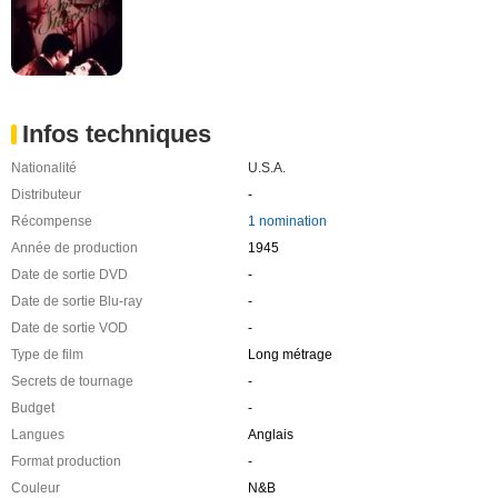
Infos techniques
Nationalité
U.S.A.
Distributeur
-
Récompense
1 nomination
Année de production
1945
Date de sortie DVD
-
Date de sortie Blu-ray
-
Date de sortie VOD
-
Type de film
Long métrage
Secrets de tournage
-
Budget
-
Langues
Anglais
Format production
-
Couleur
N&B