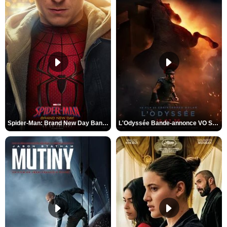
Spider-Man: Brand New Day Bande-annonce VO STFR
L'Odyssée Bande-annonce VO STFR