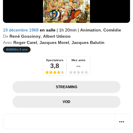
19 décembre 1968
en salle
|
1h 20min
|
Animation
,
Comédie
De
René Goscinny
,
Albert Uderzo
Avec
Roger Carel
,
Jacques Morel
,
Jacques Balutin
Dès 6 ans
Spectateurs
Mes amis
3,8
--
STREAMING
VOD