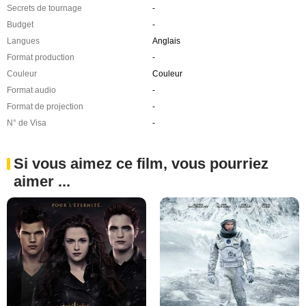
Secrets de tournage
-
Budget
-
Langues
Anglais
Format production
-
Couleur
Couleur
Format audio
-
Format de projection
-
N° de Visa
-
Si vous aimez ce film, vous pourriez
aimer ...