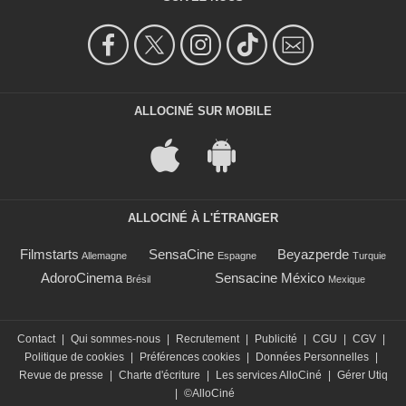
ALLOCINÉ SUR MOBILE
ALLOCINÉ À L'ÉTRANGER
Filmstarts
SensaCine
Beyazperde
Allemagne
Espagne
Turquie
AdoroCinema
Sensacine México
Brésil
Mexique
Contact
|
Qui sommes-nous
|
Recrutement
|
Publicité
|
CGU
|
CGV
|
Politique de cookies
|
Préférences cookies
|
Données Personnelles
|
Revue de presse
|
Charte d'écriture
|
Les services AlloCiné
|
Gérer Utiq
|
©AlloCiné