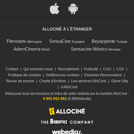
ALLOCINÉ À L'ÉTRANGER
Filmstarts
SensaCine
Beyazperde
Allemagne
Espagne
Turquie
AdoroCinema
Sensacine México
Brésil
Mexique
Contact
|
Qui sommes-nous
|
Recrutement
|
Publicité
|
CGU
|
CGV
|
Politique de cookies
|
Préférences cookies
|
Données Personnelles
|
Revue de presse
|
Charte d'écriture
|
Les services AlloCiné
|
Gérer Utiq
|
©AlloCiné
Retrouvez tous les horaires et infos de votre cinéma sur le numéro AlloCiné :
0 892 892 892
(0,90€/minute)