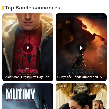
Top Bandes-annonces
Spider-Man: Brand New Day Bande-annonce VO STFR
L'Odyssée Bande-annonce VO STFR