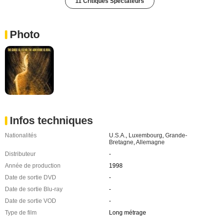
11 Critiques Spectateurs
Photo
Infos techniques
Nationalités
U.S.A.
,
Luxembourg
,
Grande-
Bretagne
,
Allemagne
Distributeur
-
Année de production
1998
Date de sortie DVD
-
Date de sortie Blu-ray
-
Date de sortie VOD
-
Type de film
Long métrage