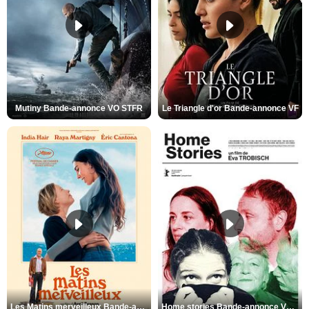
Mutiny Bande-annonce VO STFR
Le Triangle d'or Bande-annonce VF
Les Matins merveilleux Bande-annonce VF
Home stories Bande-annonce VO STFR