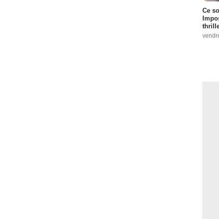
Ce so
Impos
thrill
vendr