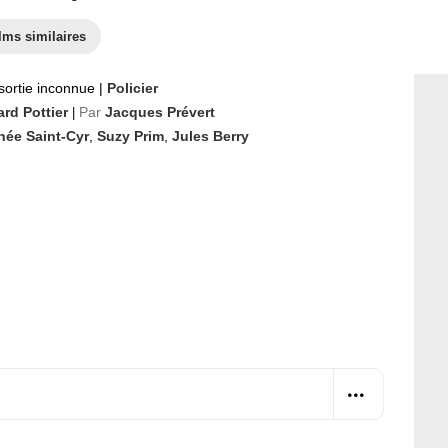
lms similaires
sortie inconnue
|
Policier
rd Pottier
Par
Jacques Prévert
|
née Saint-Cyr
,
Suzy Prim
,
Jules Berry