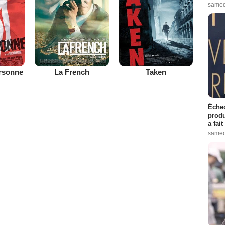
samed
ersonne
La French
Taken
Échec
produ
a fai
samed