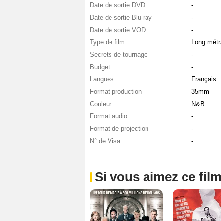
Date de sortie DVD
-
Date de sortie Blu-ray
-
Date de sortie VOD
-
Type de film
Long métr
Secrets de tournage
-
Budget
-
Langues
Français
Format production
35mm
Couleur
N&B
Format audio
-
Format de projection
-
N° de Visa
-
Si vous aimez ce film