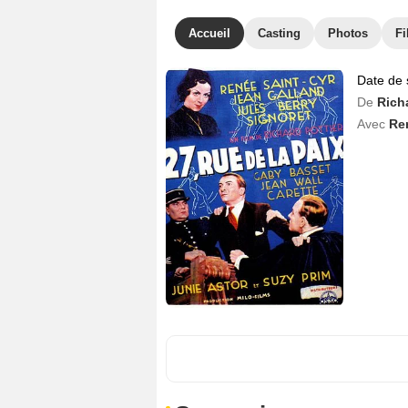
Accueil
Casting
Photos
Fi
Date de 
De
Richa
Avec
Re