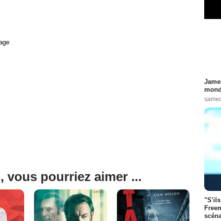
age
James
monde
samed
, vous pourriez aimer ...
"S'il
Freem
scéna