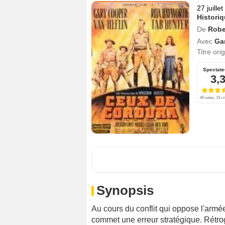
27 juille
Histori
De
Robe
Avec
Ga
Titre ori
Spectate
3,
66 notes, 19 cr
Synopsis
Au cours du conflit qui oppose l'arm
commet une erreur stratégique. Rétrogr