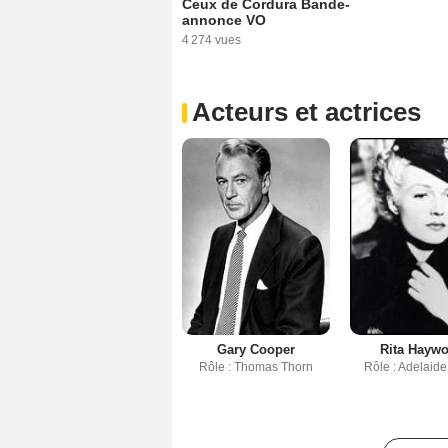
Ceux de Cordura Bande-
annonce VO
4 274 vues
Acteurs et actrices
Gary Cooper
Rita Haywo
Rôle : Thomas Thorn
Rôle : Adelaid