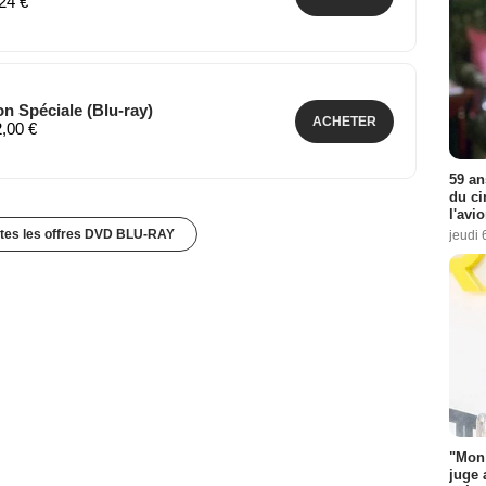
,24 €
on Spéciale (Blu-ray)
ACHETER
2,00 €
59 an
du ci
l'avi
utes les offres DVD BLU-RAY
jeudi 
"Mon 
juge 