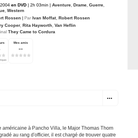
t 2004
en DVD
|
2h 03min
|
Aventure
,
Drame
,
Guerre
,
que
,
Western
rt Rossen
Par
Ivan Moffat
,
Robert Rossen
|
ry Cooper
,
Rita Hayworth
,
Van Heflin
ginal
They Came to Cordura
urs
Mes amis
3
--
itiques
ée américaine à Pancho Villa, le Major Thomas Thorn
adé au rang d'officier, il est chargé de trouver quatre