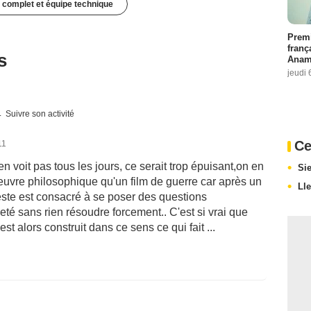
 complet et équipe technique
Premi
franç
s
Anama
jeudi 
Suivre son activité
Ce
11
n voit pas tous les jours, ce serait trop épuisant,on en
Si
euvre philosophique qu'un film de guerre car après un
Ll
reste est consacré à se poser des questions
heté sans rien résoudre forcement.. C'est si vrai que
t alors construit dans ce sens ce qui fait ...