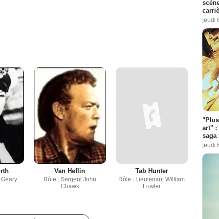
scène
carri
jeudi 
"Plus
art" :
saga 
jeudi 
rth
Van Heflin
Tab Hunter
e Geary
Rôle : Sergent John
Rôle : Lieutenant William
Chawk
Fowler