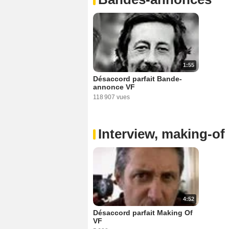
1:55
Désaccord parfait Bande-
annonce VF
118 907 vues
Interview, making-of 
4:52
Désaccord parfait Making Of
VF