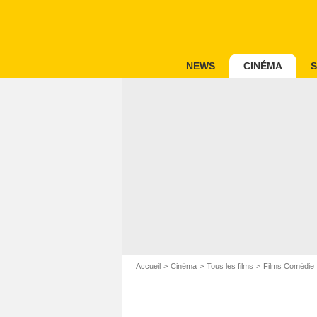
NEWS
CINÉMA
S
Accueil
Cinéma
Tous les films
Films Comédie