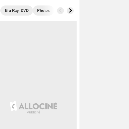
Blu-Ray, DVD
Photos
Secrets de tournage
Box Office