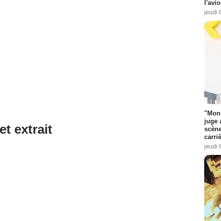
l'avi
jeudi 
"Mon 
juge 
et extrait
scène
carri
jeudi 