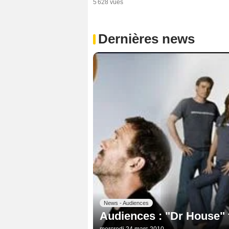
5 628 vues
Dernières news
News - Audiences
Audiences : "Dr House" 
mercredi 24 mars 2010