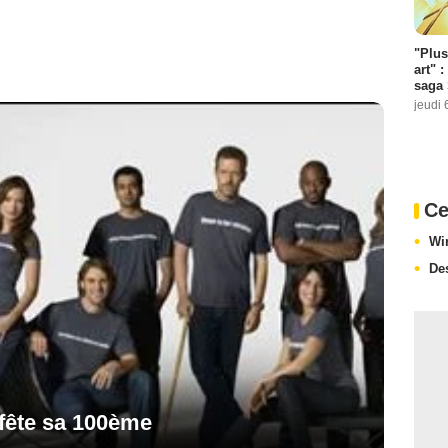
"Plus
art" :
saga 
jeudi 
Ce
Wi
De
fête sa 100ème