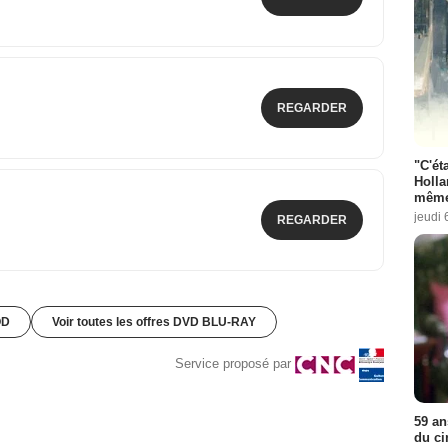
REGARDER
"C'éta
Holla
même
jeudi 
REGARDER
OD
Voir toutes les offres DVD BLU-RAY
Service proposé par
59 an
du ci