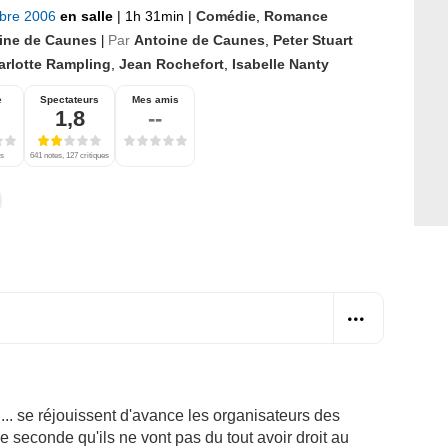
bre 2006
en salle
|
1h 31min
|
Comédie
,
Romance
ine de Caunes
Par
Antoine de Caunes
,
Peter Stuart
|
arlotte Rampling
,
Jean Rochefort
,
Isabelle Nanty
e
Spectateurs
Mes amis
1,8
--
es
641 notes, 127 critiques
... se réjouissent d'avance les organisateurs des
seconde qu'ils ne vont pas du tout avoir droit au