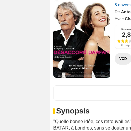
8 novem
De
Anto
Avec
Ch
Press
2,8
24 critiqu
VOD
Synopsis
"Quelle bonne idée, ces retrouvailles"
BATAR, à Londres, sans se douter une 