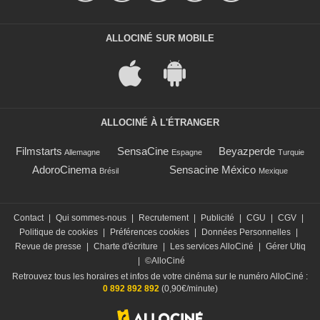
ALLOCINÉ SUR MOBILE
ALLOCINÉ À L'ÉTRANGER
Filmstarts
SensaCine
Beyazperde
Allemagne
Espagne
Turquie
AdoroCinema
Sensacine México
Brésil
Mexique
Contact
|
Qui sommes-nous
|
Recrutement
|
Publicité
|
CGU
|
CGV
|
Politique de cookies
|
Préférences cookies
|
Données Personnelles
|
Revue de presse
|
Charte d'écriture
|
Les services AlloCiné
|
Gérer Utiq
|
©AlloCiné
Retrouvez tous les horaires et infos de votre cinéma sur le numéro AlloCiné :
0 892 892 892
(0,90€/minute)