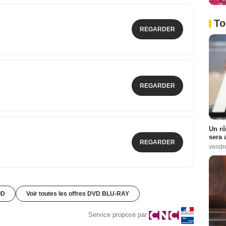
To
REGARDER
REGARDER
Un rô
sera 
REGARDER
vendr
OD
Voir toutes les offres DVD BLU-RAY
Service proposé par