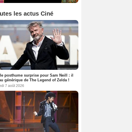
utes les actus Ciné
le posthume surprise pour Sam Neill : il
au générique de The Legend of Zelda !
edi 7 août 2026