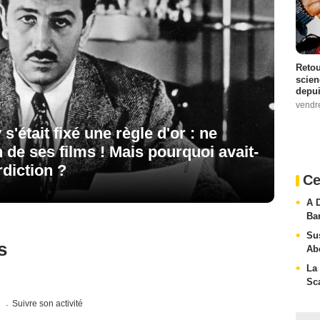
Retou
scien
depui
vendr
 s'était fixé une règle d'or : ne
n de ses films ! Mais pourquoi avait-
rdiction ?
Ce
A 
Ba
Sus
s
Ab
La
Sc
s
Suivre son activité