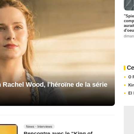
"Spie
compl
aurai
d'oeu
diman
Ce
O 
 Rachel Wood, l'héroïne de la série
Kin
El
News - Interviews
Rencontre avec le "King of