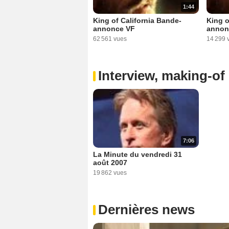
1:44
King of California Bande-
King o
annonce VF
annon
62 561 vues
14 299 
Interview, making-of 
7:06
La Minute du vendredi 31
août 2007
19 862 vues
Dernières news