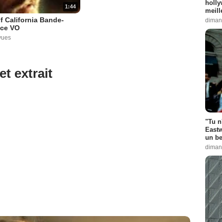
holly
1:44
meill
f California Bande-
diman
ce VO
vues
et extrait
"Tu n
Eastw
un be
diman