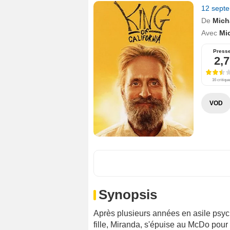
12 sept
De
Micha
Avec
Mi
Press
2,7
16 critiqu
VOD
Synopsis
Après plusieurs années en asile psych
fille, Miranda, s'épuise au McDo pour 