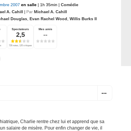
embre 2007
en salle
|
1h 35min
|
Comédie
el A. Cahill
Par
Michael A. Cahill
|
chael Douglas
,
Evan Rachel Wood
,
Willis Burks II
e
Spectateurs
Mes amis
2,5
--
es
726 notes, 120 critiques
iatrique, Charlie rentre chez lui et apprend que sa
un salaire de misère. Pour enfin changer de vie, il