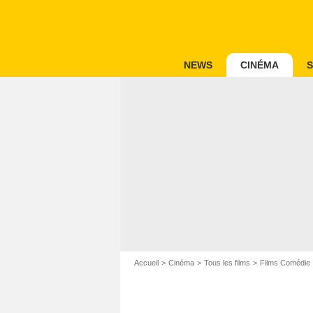
NEWS
CINÉMA
S
Accueil
Cinéma
Tous les films
Films Comédie