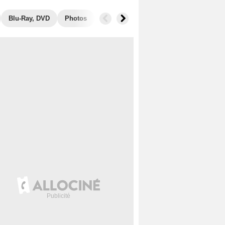
Blu-Ray, DVD
Photos
Musique
Secrets de tournage
R