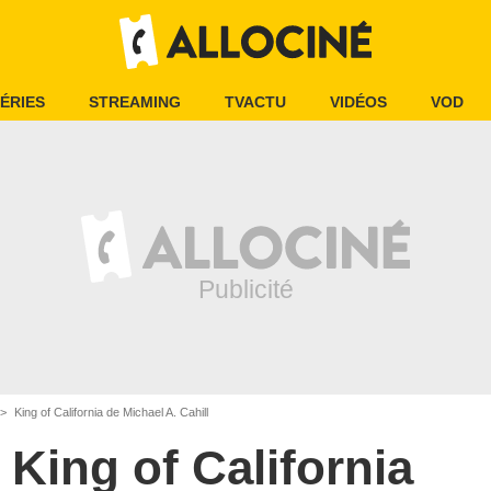
ÉRIES
STREAMING
TVACTU
VIDÉOS
VOD
King of California de Michael A. Cahill
King of California