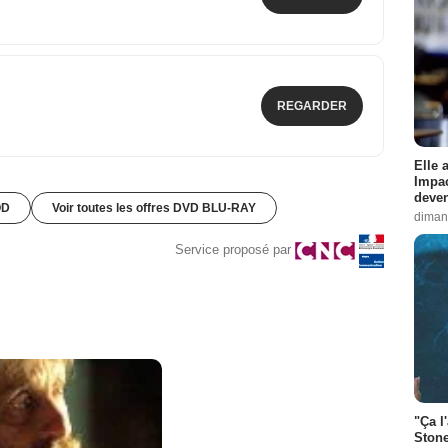
REGARDER
Elle 
Impac
deven
OD
Voir toutes les offres DVD BLU-RAY
diman
Service proposé par
"Ça l
Stone