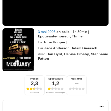
3 mai 2006
en salle
|
1h 30min
|
Epouvante-horreur
,
Thriller
De
Tobe Hooper
|
Par
Jace Anderson
,
Adam Gierasch
Avec
Dan Byrd
,
Denise Crosby
,
Stephanie
Patton
Presse
Spectateurs
Mes amis
2,3
1,2
--
24 critiques
860 notes, 162 critiques