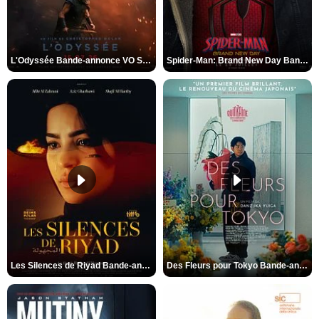
L'Odyssée Bande-annonce VO STFR
Spider-Man: Brand New Day Bande-annonce VO STFR
Les Silences de Riyad Bande-annonce VO STFR
Des Fleurs pour Tokyo Bande-annonce VO STFR