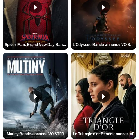
Spider-Man: Brand New Day Bande-annonce VO STFR
L'Odyssée Bande-annonce VO STFR
Mutiny Bande-annonce VO STFR
Le Triangle d'or Bande-annonce VF