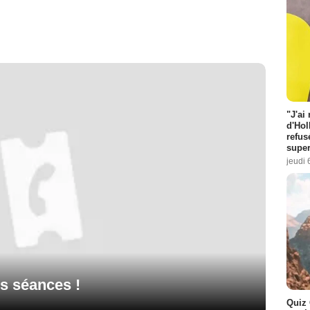
"J'ai
d'Hol
refus
super
jeudi 
s séances !
Quiz 