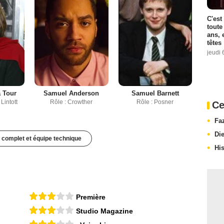
C'est
toute
ans, 
têtes
jeudi 
a Tour
Samuel Anderson
Samuel Barnett
Lintott
Rôle : Crowther
Rôle : Posner
Ce
Fa
Di
 complet et équipe technique
Hi
Première
Studio Magazine