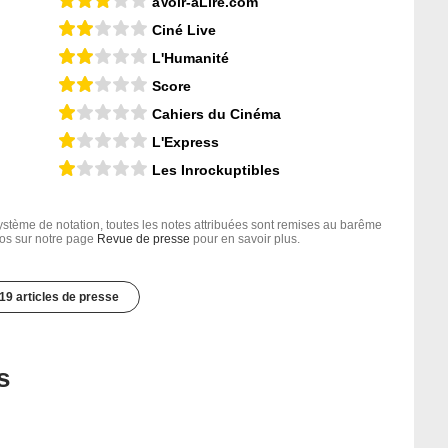
aVoir-aLire.com
Ciné Live
L'Humanité
Score
Cahiers du Cinéma
L'Express
Les Inrockuptibles
tème de notation, toutes les notes attribuées sont remises au barême
nfos sur notre page
Revue de presse
pour en savoir plus.
19 articles de presse
s