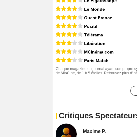
Le Figaroscope
Le Monde
Ouest France
Positif
Télérama
Libération
MCinéma.com
Paris Match
Chaque magazine ou journal ayant son propre sys
de AlloCiné, de 1 à 5 étoiles. Retrouvez plus d'i
Critiques Spectateur
Maxime P.