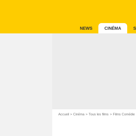
NEWS
CINÉMA
S
Accueil
Cinéma
Tous les films
Films Comédie