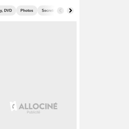
y, DVD
Photos
Secrets de tournage
Récompenses
Films