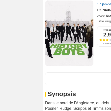
17 janvi
De
Nich
Avec
Ric
Titre ori
Press
2,9
19 critiqu
Synopsis
Dans le nord de l'Angleterre, au déb
Posner, Rudge, Scripps et Timms sont