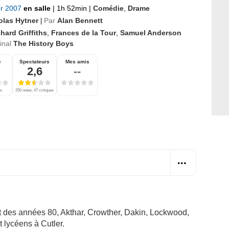
er 2007
en salle
|
1h 52min
|
Comédie
,
Drame
olas Hytner
Par
Alan Bennett
|
hard Griffiths
,
Frances de la Tour
,
Samuel Anderson
ginal
The History Boys
e
Spectateurs
Mes amis
2,6
--
es
250 notes, 47 critiques
ut des années 80, Akthar, Crowther, Dakin, Lockwood,
 lycéens à Cutler.