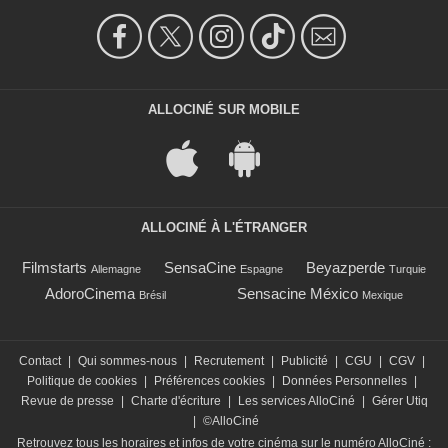
ALLOCINÉ SUR MOBILE
ALLOCINÉ À L'ÉTRANGER
Filmstarts
SensaCine
Beyazperde
Allemagne
Espagne
Turquie
AdoroCinema
Sensacine México
Brésil
Mexique
Contact
|
Qui sommes-nous
|
Recrutement
|
Publicité
|
CGU
|
CGV
|
Politique de cookies
|
Préférences cookies
|
Données Personnelles
|
Revue de presse
|
Charte d'écriture
|
Les services AlloCiné
|
Gérer Utiq
|
©AlloCiné
Retrouvez tous les horaires et infos de votre cinéma sur le numéro AlloCiné :