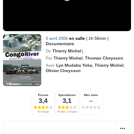
5 avril 2006
en salle
|
1h 56min
|
Documentaire
De
Thierry Michel
|
Par
Thierry Michel
,
Thomas Cheysson
Avec
Lye Mudaba Yoka
,
Thierry Michel
,
Olivier Cheysson
Presse
Spectateurs
Mes amis
3,4
3,1
--
16 critiques
25 notes, 2 critiques