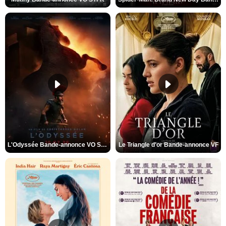
L'Odyssée Bande-annonce VO STFR
Le Triangle d'or Bande-annonce VF