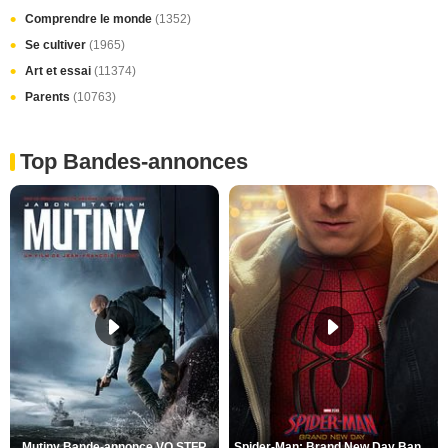
Comprendre le monde
(1352)
Se cultiver
(1965)
Art et essai
(11374)
Parents
(10763)
Top Bandes-annonces
Mutiny Bande-annonce VO STFR
Spider-Man: Brand New Day Bande-annonce VO STFR