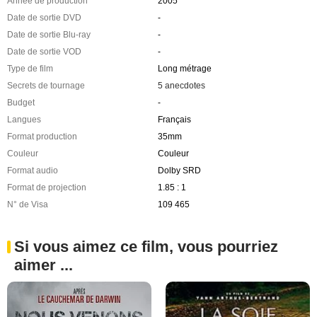
Année de production
2005
Date de sortie DVD
-
Date de sortie Blu-ray
-
Date de sortie VOD
-
Type de film
Long métrage
Secrets de tournage
5 anecdotes
Budget
-
Langues
Français
Format production
35mm
Couleur
Couleur
Format audio
Dolby SRD
Format de projection
1.85 : 1
N° de Visa
109 465
Si vous aimez ce film, vous pourriez
aimer ...