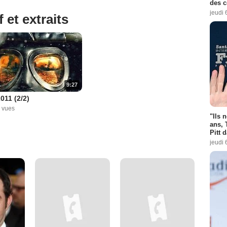
des 
jeudi 
 et extraits
9:27
011 (2/2)
 vues
"Ils 
ans, 
Pitt 
jeudi 