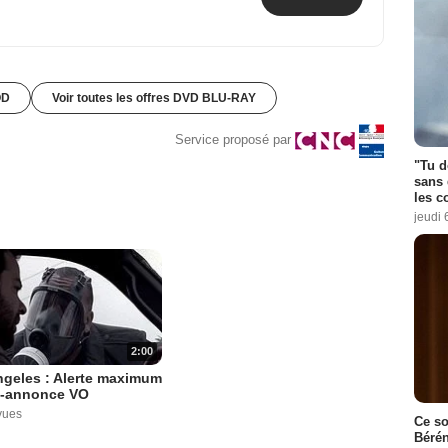
OD
Voir toutes les offres DVD BLU-RAY
Service proposé par
"Tu d
sans 
les c
jeudi 
2:00
geles : Alerte maximum
-annonce VO
vues
Ce so
Bérén