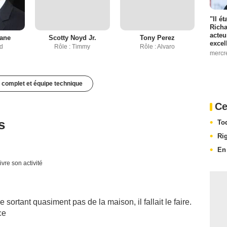
"Il é
Richa
acteu
rane
Scotty Noyd Jr.
Tony Perez
excel
ad
Rôle : Timmy
Rôle : Alvaro
mercr
 complet et équipe technique
Ce
s
To
Ri
En
ivre son activité
sortant quasiment pas de la maison, il fallait le faire.
ce