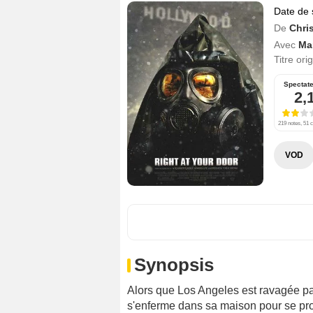
Date de 
De
Chri
Avec
Ma
Titre ori
Spectat
2,
219 notes, 51 c
VOD
Synopsis
Alors que Los Angeles est ravagée pa
s'enferme dans sa maison pour se pro