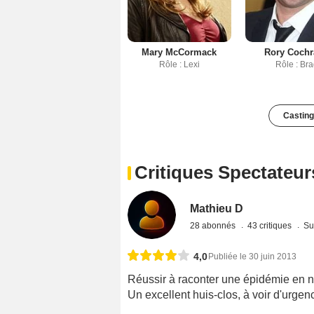
Mary McCormack
Rory Coch
Rôle : Lexi
Rôle : Br
Casting
Critiques Spectateur
Mathieu D
28 abonnés
43 critiques
Su
4,0
Publiée le 30 juin 2013
Réussir à raconter une épidémie en ne 
Un excellent huis-clos, à voir d'urgen