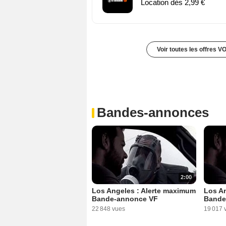
Location dès 2,99 €
Voir toutes les offres V
Bandes-annonces
2:00
Los Angeles : Alerte maximum
Los An
Bande-annonce VF
Bande
22 848 vues
19 017 