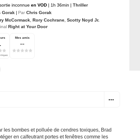
sortie inconnue
en VOD
|
1h 36min
|
Thriller
s Gorak
Par
Chris Gorak
|
ry McCormack
,
Rory Cochrane
,
Scotty Noyd Jr.
ginal
Right at Your Door
eurs
Mes amis
1
--
ritiques
r les bombes et polluée de cendres toxiques, Brad
téger en calfeutrant portes et fenêtres comme les