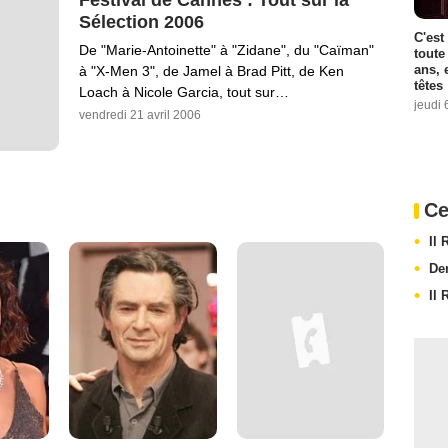
Sélection 2006
C'est
De "Marie-Antoinette" à "Zidane", du "Caïman"
toute
ans, 
à "X-Men 3", de Jamel à Brad Pitt, de Ken
têtes
Loach à Nicole Garcia, tout sur…
jeudi 
vendredi 21 avril 2006
Ce
Il
De
Il