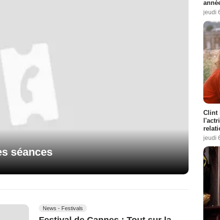
année
jeudi 
Clint
l'act
relat
jeudi 
res séances
News - Festivals
Festival de Cannes : Tout sur la