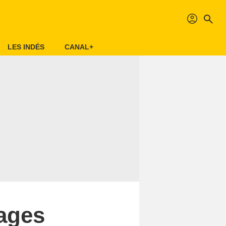
profil
search
LES INDÉS
CANAL+
iages