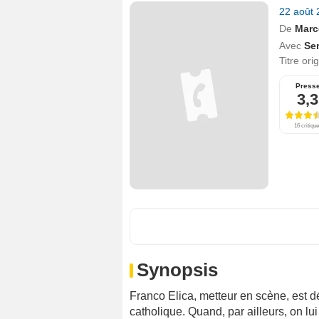
22 août
De
Marc
Avec
Ser
Titre ori
Press
3,3
16 critiqu
Synopsis
Franco Elica, metteur en scène, est d
catholique. Quand, par ailleurs, on l