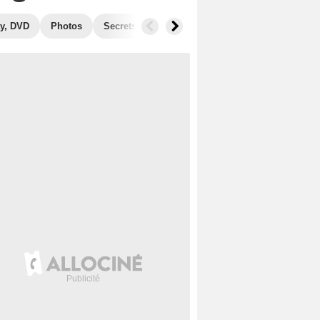
y, DVD
Photos
Secrets de tournage
Récompenses
Films