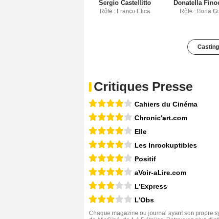
Sergio Castellitto
Donatella Fino
Rôle : Franco Elica
Rôle : Bona G
Casting
Critiques Presse
Cahiers du Cinéma
Chronic'art.com
Elle
Les Inrockuptibles
Positif
aVoir-aLire.com
L'Express
L'Obs
Chaque magazine ou journal ayant son propre sys