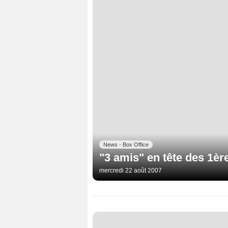
News - Box Office
"3 amis" en tête des 1è
mercredi 22 août 2007