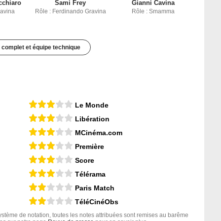
cchiaro
Sami Frey
Gianni Cavina
ravina
Rôle : Ferdinando Gravina
Rôle : Smamma
 complet et équipe technique
Le Monde
Libération
MCinéma.com
Première
Score
Télérama
Paris Match
TéléCinéObs
tème de notation, toutes les notes attribuées sont remises au barême