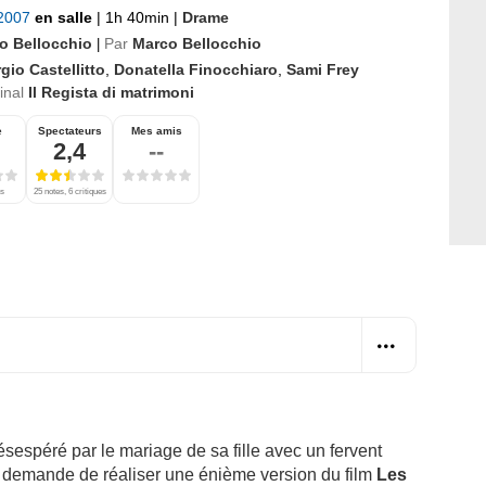
 2007
en salle
|
1h 40min
|
Drame
o Bellocchio
Par
Marco Bellocchio
|
gio Castellitto
,
Donatella Finocchiaro
,
Sami Frey
ginal
Il Regista di matrimoni
e
Spectateurs
Mes amis
2,4
--
es
25 notes, 6 critiques
ésespéré par le mariage de sa fille avec un fervent
ui demande de réaliser une énième version du film
Les