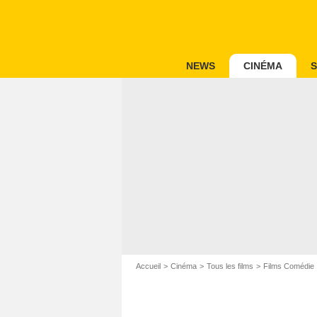
NEWS
CINÉMA
S
Accueil
Cinéma
Tous les films
Films Comédie