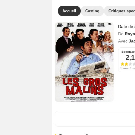
Accueil
Casting
Critiques spec
Date de 
De
Raym
Avec
Ja
Spectate
2,1
21 notes, 5 cri