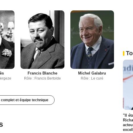
To
ès
Francis Blanche
Michel Galabru
Vergeze
Rôle : Francis Bertolde
Rôle : Le curé
 complet et équipe technique
"Il é
Richa
s
acteu
excel