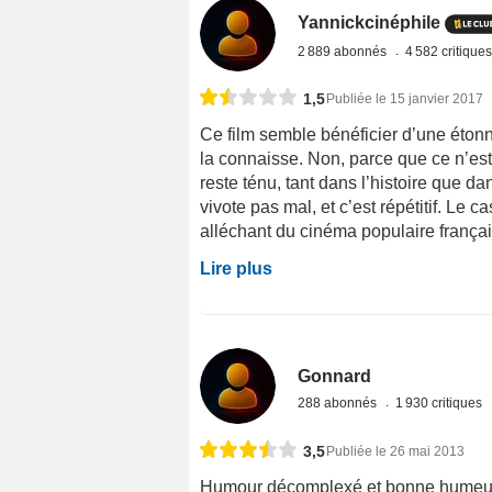
Yannickcinéphile
2 889 abonnés
4 582 critique
1,5
Publiée le 15 janvier 2017
Ce film semble bénéficier d’une étonn
la connaisse. Non, parce que ce n’e
reste ténu, tant dans l’histoire que d
vivote pas mal, et c’est répétitif. Le c
alléchant du cinéma populaire frança
Lire plus
Gonnard
288 abonnés
1 930 critiques
3,5
Publiée le 26 mai 2013
Humour décomplexé et bonne humeur, 