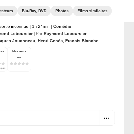
tateurs
Blu-Ray, DVD
Photos
Films similaires
sortie inconnue
|
1h 24min
|
Comédie
ond Leboursier
Par
Raymond Leboursier
|
cques Jouanneau
,
Henri Genès
,
Francis Blanche
urs
Mes amis
--
tiques