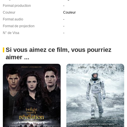
Format production
-
Couleur
Couleur
Format audio
-
Format de projection
-
N° de Visa
-
Si vous aimez ce film, vous pourriez
aimer ...