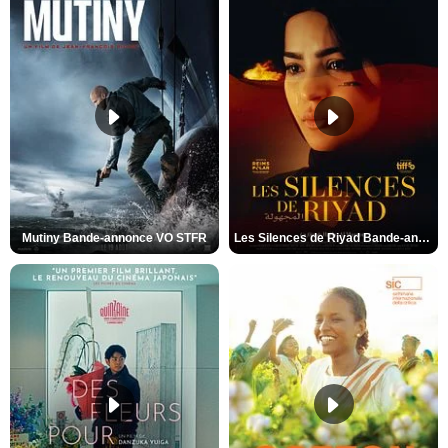
Mutiny Bande-annonce VO STFR
Les Silences de Riyad Bande-annonce VO STFR