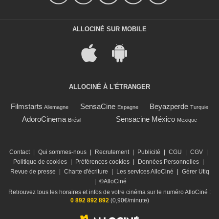
ALLOCINÉ SUR MOBILE
ALLOCINÉ À L'ÉTRANGER
Filmstarts
SensaCine
Beyazperde
Allemagne
Espagne
Turquie
AdoroCinema
Sensacine México
Brésil
Mexique
Contact
|
Qui sommes-nous
|
Recrutement
|
Publicité
|
CGU
|
CGV
|
Politique de cookies
|
Préférences cookies
|
Données Personnelles
|
Revue de presse
|
Charte d'écriture
|
Les services AlloCiné
|
Gérer Utiq
|
©AlloCiné
Retrouvez tous les horaires et infos de votre cinéma sur le numéro AlloCiné :
0 892 892 892
(0,90€/minute)