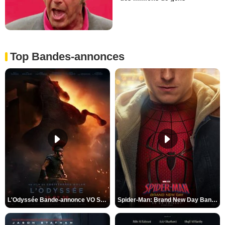
Top Bandes-annonces
L'Odyssée Bande-annonce VO STFR
Spider-Man: Brand New Day Bande-annonce VO STFR