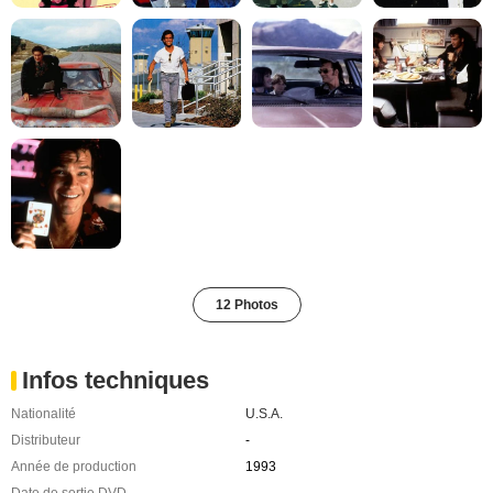
12 Photos
Infos techniques
Nationalité
U.S.A.
Distributeur
-
Année de production
1993
Date de sortie DVD
-