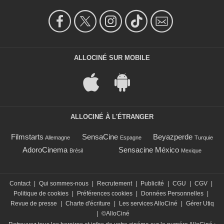
ALLOCINÉ SUR MOBILE
ALLOCINÉ À L'ÉTRANGER
Filmstarts
SensaCine
Beyazperde
Allemagne
Espagne
Turquie
AdoroCinema
Sensacine México
Brésil
Mexique
Contact
|
Qui sommes-nous
|
Recrutement
|
Publicité
|
CGU
|
CGV
|
Politique de cookies
|
Préférences cookies
|
Données Personnelles
|
Revue de presse
|
Charte d'écriture
|
Les services AlloCiné
|
Gérer Utiq
|
©AlloCiné