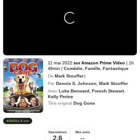
11 mai 2022
sur Amazon Prime Video
|
1h
48min
|
Comédie
,
Famille
,
Fantastique
De
Mark Stouffer
|
Par
Dennis S. Johnson
,
Mark Stouffer
Avec
Luke Benward
,
French Stewart
,
Kelly Perine
Titre original
Dog Gone
Dès 8 ans
Spectateurs
Mes amis
2,6
--