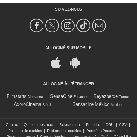
SUIVEZ-NOUS
ALLOCINÉ SUR MOBILE
ALLOCINÉ À L'ÉTRANGER
Filmstarts
SensaCine
Beyazperde
Allemagne
Espagne
Turquie
AdoroCinema
Sensacine México
Brésil
Mexique
Contact
|
Qui sommes-nous
|
Recrutement
|
Publicité
|
CGU
|
CGV
|
Politique de cookies
|
Préférences cookies
|
Données Personnelles
|