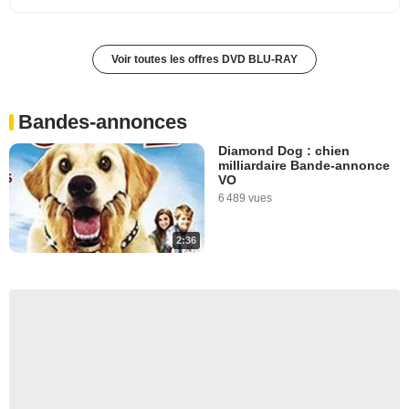
Voir toutes les offres DVD BLU-RAY
Bandes-annonces
Diamond Dog : chien
milliardaire Bande-annonce
VO
6 489 vues
2:36