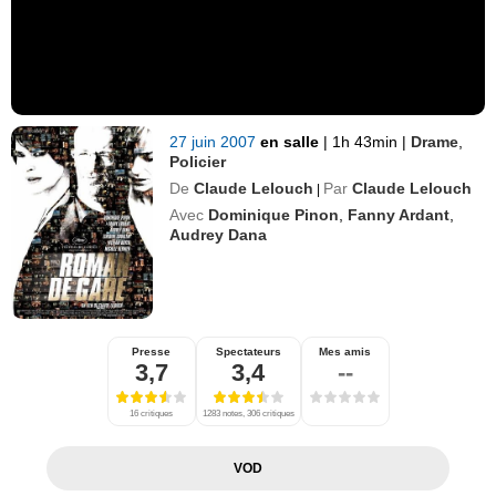
27 juin 2007
en salle
|
1h 43min
|
Drame
,
Policier
De
Claude Lelouch
Par
Claude Lelouch
|
Avec
Dominique Pinon
,
Fanny Ardant
,
Audrey Dana
Presse
Spectateurs
Mes amis
3,7
3,4
--
16 critiques
1283 notes, 306 critiques
VOD