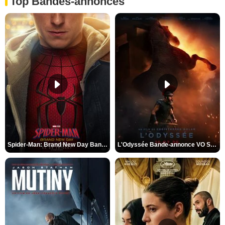
Top Bandes-annonces
Spider-Man: Brand New Day Bande-annonce VO STFR
L'Odyssée Bande-annonce VO STFR