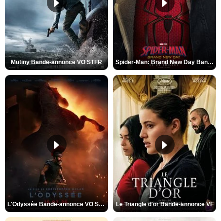
Mutiny Bande-annonce VO STFR
Spider-Man: Brand New Day Bande-annonce VO STFR
L'Odyssée Bande-annonce VO STFR
Le Triangle d'or Bande-annonce VF