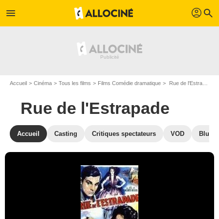
profil
menu
search
Accueil
Cinéma
Tous les films
Films Comédie dramatique
Rue de l'Estrapade de Jacques Becker
Rue de l'Estrapade
Accueil
Casting
Critiques spectateurs
VOD
Blu-Ra