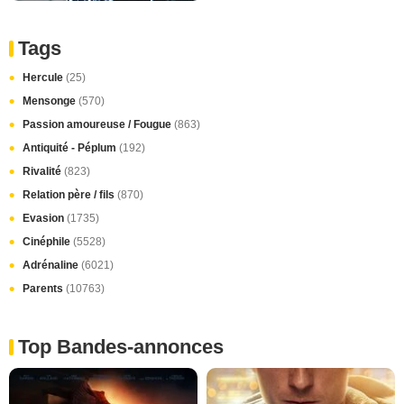
Tags
Hercule
(25)
Mensonge
(570)
Passion amoureuse / Fougue
(863)
Antiquité - Péplum
(192)
Rivalité
(823)
Relation père / fils
(870)
Evasion
(1735)
Cinéphile
(5528)
Adrénaline
(6021)
Parents
(10763)
Top Bandes-annonces