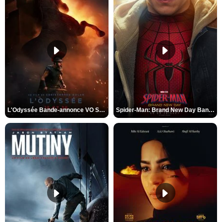
L'Odyssée Bande-annonce VO STFR
Spider-Man: Brand New Day Bande-annonce VO STFR