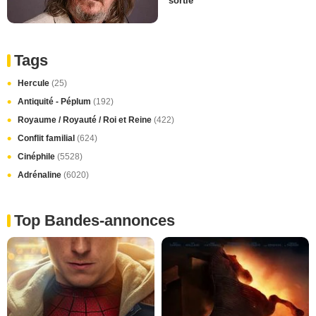
sortie
Tags
Hercule
(25)
Antiquité - Péplum
(192)
Royaume / Royauté / Roi et Reine
(422)
Conflit familial
(624)
Cinéphile
(5528)
Adrénaline
(6020)
Top Bandes-annonces