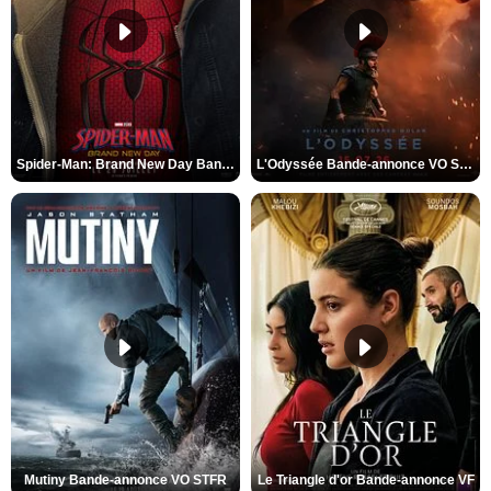
Spider-Man: Brand New Day Bande-annonce VO STFR
L'Odyssée Bande-annonce VO STFR
Mutiny Bande-annonce VO STFR
Le Triangle d'or Bande-annonce VF