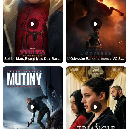
Spider-Man: Brand New Day Bande-annonce VO STFR
L'Odyssée Bande-annonce VO STFR