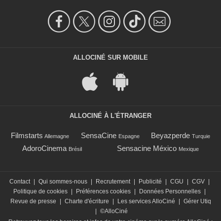
ALLOCINÉ SUR MOBILE
ALLOCINÉ À L'ÉTRANGER
Filmstarts
SensaCine
Beyazperde
Allemagne
Espagne
Turquie
AdoroCinema
Sensacine México
Brésil
Mexique
Contact
|
Qui sommes-nous
|
Recrutement
|
Publicité
|
CGU
|
CGV
|
Politique de cookies
|
Préférences cookies
|
Données Personnelles
|
Revue de presse
|
Charte d'écriture
|
Les services AlloCiné
|
Gérer Utiq
|
©AlloCiné