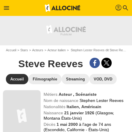
profil
menu
search
Accueil
Stars
Acteurs
Acteur italien
Stephen Lester Reeves dit Steve Reeves
Steve Reeves
Accueil
Filmographie
Streaming
VOD, DVD
Métiers
Acteur
,
Scénariste
Nom de naissance
Stephen Lester Reeves
Nationalités
Italien,
Américain
Naissance
21 janvier 1926
(Glasgow,
Montana États-Unis)
Décès
1 mai 2000
à l'age de 74 ans
(Escondido, Californie - États-Unis)