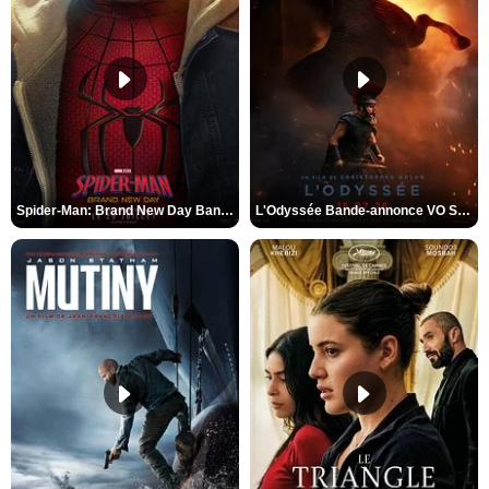
Spider-Man: Brand New Day Bande-annonce VO STFR
L'Odyssée Bande-annonce VO STFR