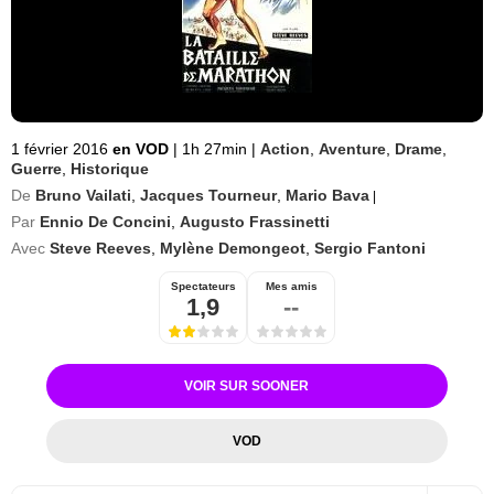
1 février 2016
en VOD
|
1h 27min
|
Action
,
Aventure
,
Drame
,
Guerre
,
Historique
De
Bruno Vailati
,
Jacques Tourneur
,
Mario Bava
|
Par
Ennio De Concini
,
Augusto Frassinetti
Avec
Steve Reeves
,
Mylène Demongeot
,
Sergio Fantoni
Spectateurs
Mes amis
1,9
--
VOIR SUR SOONER
VOD