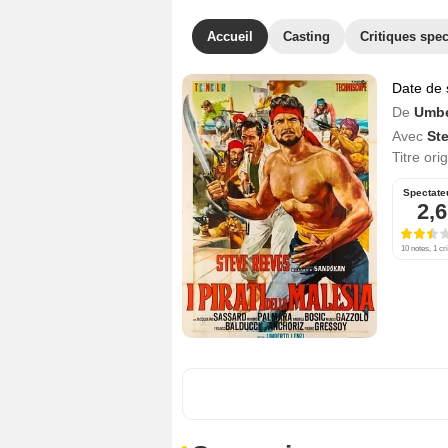
Accueil
Casting
Critiques spec
Date de 
De
Umbe
Avec
St
Titre ori
Spectate
2,6
10 notes, 1 cri