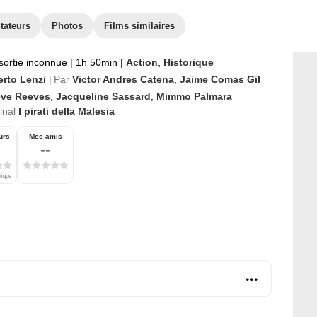
tateurs
Photos
Films similaires
sortie inconnue
|
1h 50min
|
Action
,
Historique
rto Lenzi
Par
Victor Andres Catena
,
Jaime Comas Gil
|
eve Reeves
,
Jacqueline Sassard
,
Mimmo Palmara
ginal
I pirati della Malesia
urs
Mes amis
--
tique