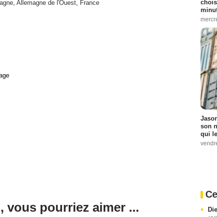
chois
agne
,
Allemagne de l'Ouest
,
France
minut
mercr
age
Jason
son n
qui le
vendre
Ce
, vous pourriez aimer ...
Di