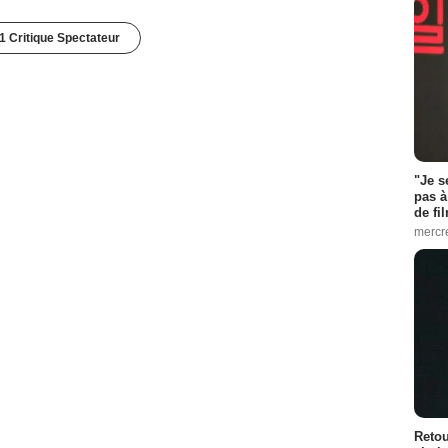
1 Critique Spectateur
"Je s
pas à
de fil
mercr
Retou