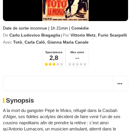
Date de sortie inconnue
|
1h 21min
|
Comédie
De
Carlo Ludovico Bragaglia
Par
Vittorio Metz
,
Furio Scarpelli
|
Avec
Totò
,
Carla Calò
,
Gianna Maria Canale
Spectateurs
Mes amis
2,8
--
Synopsis
A la mort du gangster Pépé le Moko, réfugié dans la Casbah
d'Alger, ses fidèles acolytes décident de faire venir l'un de ses
cousins napolitains afin de prendre la relève : c'est ainsi
qu'Antonio Lumaconi, un musicien ambulant, atterrit dans le