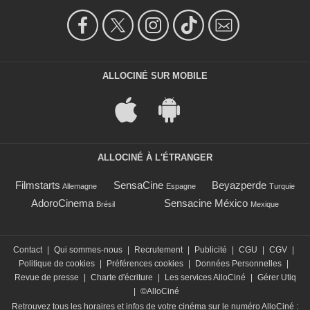
ALLOCINÉ SUR MOBILE
ALLOCINÉ À L'ÉTRANGER
Filmstarts
SensaCine
Beyazperde
Allemagne
Espagne
Turquie
AdoroCinema
Sensacine México
Brésil
Mexique
Contact
|
Qui sommes-nous
|
Recrutement
|
Publicité
|
CGU
|
CGV
|
Politique de cookies
|
Préférences cookies
|
Données Personnelles
|
Revue de presse
|
Charte d'écriture
|
Les services AlloCiné
|
Gérer Utiq
|
©AlloCiné
Retrouvez tous les horaires et infos de votre cinéma sur le numéro AlloCiné :