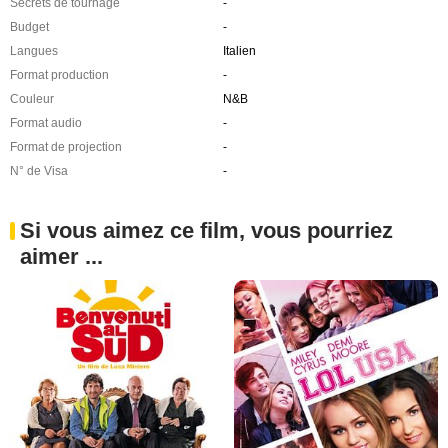
Secrets de tournage
-
Budget
-
Langues
Italien
Format production
-
Couleur
N&B
Format audio
-
Format de projection
-
N° de Visa
-
Si vous aimez ce film, vous pourriez
aimer ...