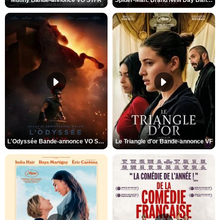
L'Odyssée Bande-annonce VO STFR
Le Triangle d'or Bande-annonce VF