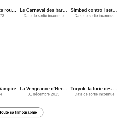
Les Sept Bérets rouges
Le Carnaval des barbouzes
Simbad contro i sette saraceni
973
Date de sortie inconnue
Date de sortie inconnue
Vampire
La Vengeance d'Hercule
Toryok, la furie des barbares
24
31 décembre 2015
Date de sortie inconnue
Toute sa filmographie