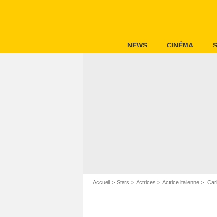
NEWS
CINÉMA
S
Accueil
Stars
Actrices
Actrice italienne
Carl