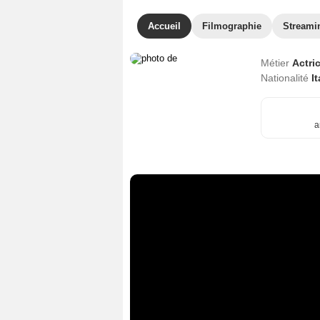
Accueil
Filmographie
Streami
Métier
Actri
Nationalité
I
a