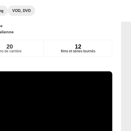
ng
VOD, DVD
ce
talienne
20
12
ns de carrière
films et séries tournés