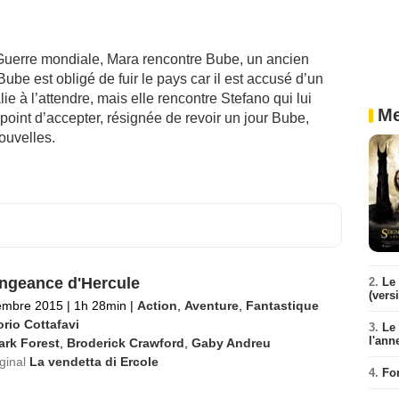
Guerre mondiale, Mara rencontre Bube, un ancien
ube est obligé de fuir le pays car il est accusé d’un
lie à l’attendre, mais elle rencontre Stefano qui lui
Me
point d’accepter, résignée de revoir un jour Bube,
ouvelles.
ngeance d'Hercule
2.
Le 
(vers
embre 2015
|
1h 28min
|
Action
,
Aventure
,
Fantastique
orio Cottafavi
3.
Le
l'ann
ark Forest
,
Broderick Crawford
,
Gaby Andreu
iginal
La vendetta di Ercole
4.
Fo