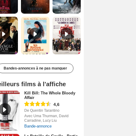
Le Triangle d'or Bande-annonce VF
Les Matins merveilleux Bande-annonce VF
De la Comédie-Française Teaser VF
Bandes-annonces à ne pas manquer
illeurs films à l'affiche
Kill Bill: The Whole Bloody
Affair
4,6
De Quentin Tarantino
Avec Uma Thurman, David
Carradine, Lucy Liu
Bande-annonce