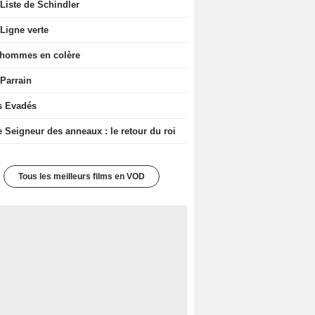
Liste de Schindler
Ligne verte
 hommes en colère
 Parrain
s Evadés
e Seigneur des anneaux : le retour du roi
Tous les meilleurs films en VOD