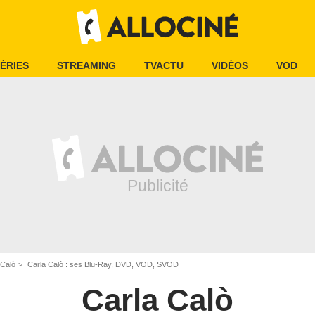
ÉRIES
STREAMING
TVACTU
VIDÉOS
VOD
 Calò
Carla Calò : ses Blu-Ray, DVD, VOD, SVOD
Carla Calò