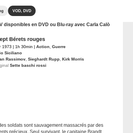
ng
VOD, DVD
 TV disponibles en DVD ou Blu-ray avec Carla Calò
ept Bérets rouges
er 1973
|
1h 30min
|
Action
,
Guerre
o Siciliano
van Rassimov
,
Sieghardt Rupp
,
Kirk Morris
iginal
Sette baschi rossi
des soldats sont sauvagement massacrés par des
nts précieux. Seul survivant, le capitaine Brandt