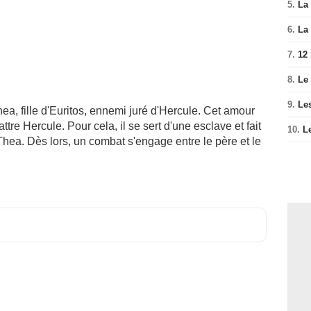
5.
La 
6.
La 
7.
12
8.
Le
9.
Le
hea, fille d'Euritos, ennemi juré d'Hercule. Cet amour
ttre Hercule. Pour cela, il se sert d'une esclave et fait
10.
L
Thea. Dès lors, un combat s'engage entre le père et le