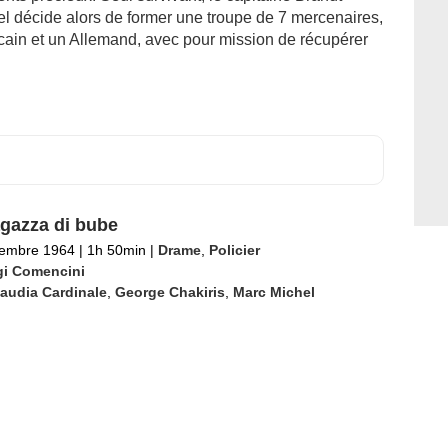
nel décide alors de former une troupe de 7 mercenaires,
ricain et un Allemand, avec pour mission de récupérer
gazza di bube
tembre 1964
|
1h 50min
|
Drame
,
Policier
gi Comencini
audia Cardinale
,
George Chakiris
,
Marc Michel