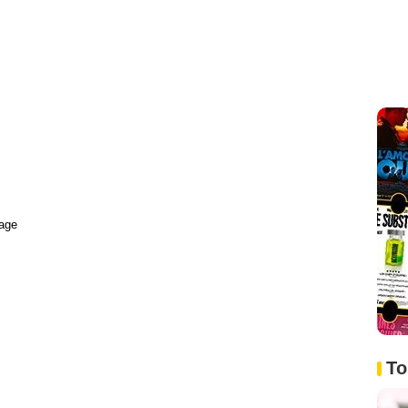
age
To