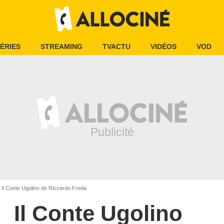
ÉRIES
STREAMING
TVACTU
VIDÉOS
VOD
Il Conte Ugolino de Riccardo Freda
Il Conte Ugolino