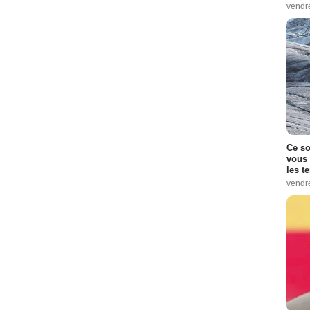
vendr
Ce so
vous 
les t
vendr