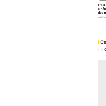
C'est
ciném
des m
vendr
Ce
Il