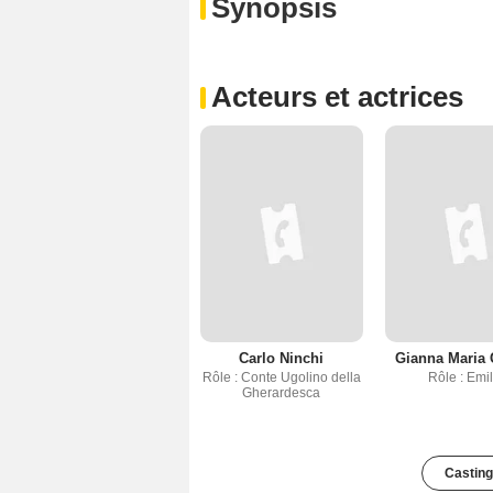
Synopsis
Acteurs et actrices
Carlo Ninchi
Gianna Maria 
Rôle : Conte Ugolino della
Rôle : Emil
Gherardesca
Casting