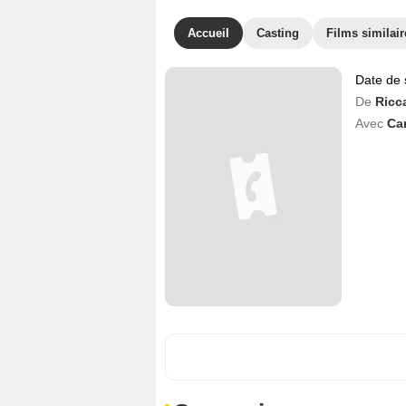
Accueil
Casting
Films similair
Date de 
De
Ricc
Avec
Car