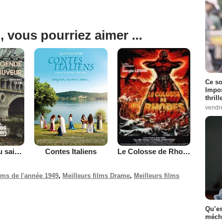
, vous pourriez aimer ...
Ce so
Impos
thrill
vendr
La Légende du saint buveur
Contes Italiens
Le Colosse de Rhodes
ilms de l'année 1949
,
Meilleurs films Drame
,
Meilleurs films
Qu’es
méch