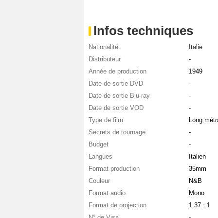
Infos techniques
Nationalité
Italie
Distributeur
-
Année de production
1949
Date de sortie DVD
-
Date de sortie Blu-ray
-
Date de sortie VOD
-
Type de film
Long métr
Secrets de tournage
-
Budget
-
Langues
Italien
Format production
35mm
Couleur
N&B
Format audio
Mono
Format de projection
1.37 : 1
N° de Visa
-