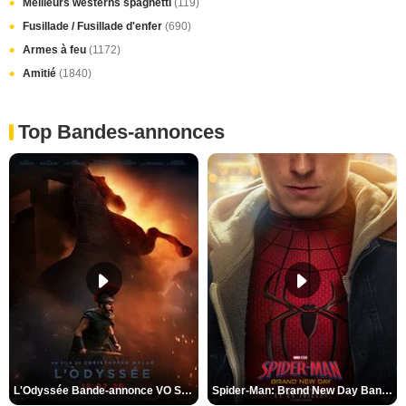
Meilleurs westerns spaghetti
(119)
Fusillade / Fusillade d'enfer
(690)
Armes à feu
(1172)
Amitié
(1840)
Top Bandes-annonces
L'Odyssée Bande-annonce VO STFR
Spider-Man: Brand New Day Bande-annonce VO STFR