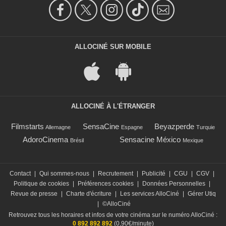
ALLOCINÉ SUR MOBILE
ALLOCINÉ À L'ÉTRANGER
Filmstarts
SensaCine
Beyazperde
Allemagne
Espagne
Turquie
AdoroCinema
Sensacine México
Brésil
Mexique
Contact
|
Qui sommes-nous
|
Recrutement
|
Publicité
|
CGU
|
CGV
|
Politique de cookies
|
Préférences cookies
|
Données Personnelles
|
Revue de presse
|
Charte d'écriture
|
Les services AlloCiné
|
Gérer Utiq
|
©AlloCiné
Retrouvez tous les horaires et infos de votre cinéma sur le numéro AlloCiné :
0 892 892 892
(0,90€/minute)