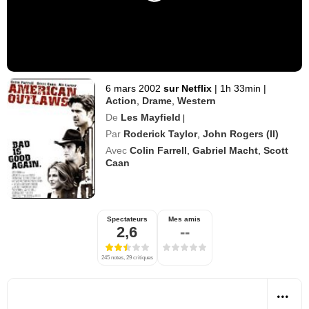
6 mars 2002
sur Netflix
|
1h 33min
|
Action
,
Drame
,
Western
De
Les Mayfield
|
Par
Roderick Taylor
,
John Rogers (II)
Avec
Colin Farrell
,
Gabriel Macht
,
Scott
Caan
Spectateurs
Mes amis
2,6
--
245 notes, 29 critiques