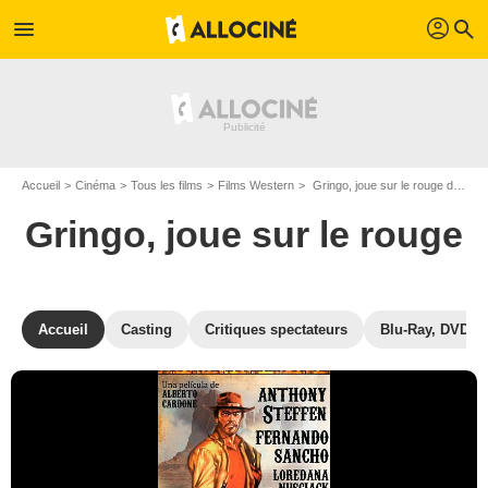
profil
menu
search
Accueil
Cinéma
Tous les films
Films Western
Gringo, joue sur le rouge de Alberto Cardone
Gringo, joue sur le rouge
Accueil
Casting
Critiques spectateurs
Blu-Ray, DVD