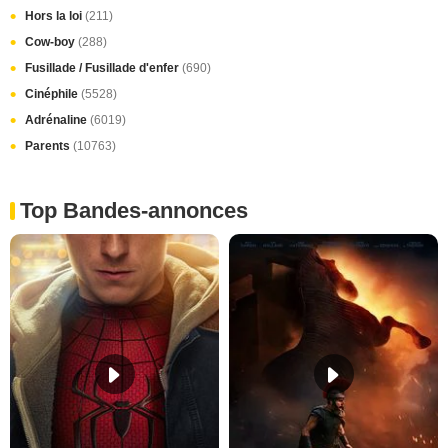
Hors la loi
(211)
Cow-boy
(288)
Fusillade / Fusillade d'enfer
(690)
Cinéphile
(5528)
Adrénaline
(6019)
Parents
(10763)
Top Bandes-annonces