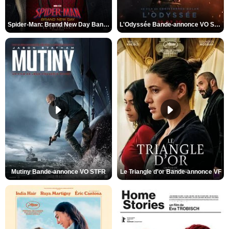
Spider-Man: Brand New Day Bande-annonce VO STFR
L'Odyssée Bande-annonce VO STFR
Mutiny Bande-annonce VO STFR
Le Triangle d'or Bande-annonce VF