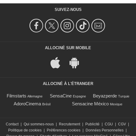
SUIVEZ-NOUS
ALLOCINÉ SUR MOBILE
ALLOCINÉ À L'ÉTRANGER
Filmstarts
SensaCine
Beyazperde
Allemagne
Espagne
Turquie
AdoroCinema
Sensacine México
Brésil
Mexique
Contact
|
Qui sommes-nous
|
Recrutement
|
Publicité
|
CGU
|
CGV
|
Politique de cookies
|
Préférences cookies
|
Données Personnelles
|