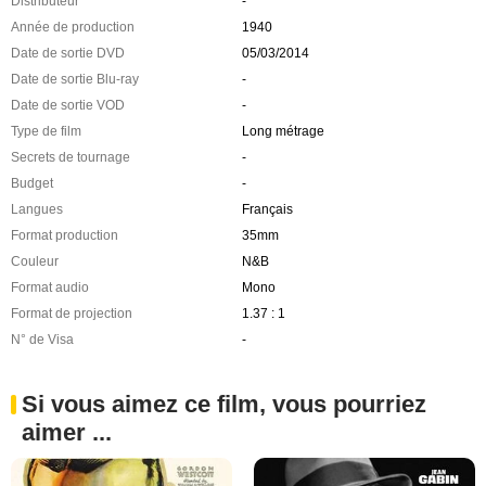
Distributeur
-
Année de production
1940
Date de sortie DVD
05/03/2014
Date de sortie Blu-ray
-
Date de sortie VOD
-
Type de film
Long métrage
Secrets de tournage
-
Budget
-
Langues
Français
Format production
35mm
Couleur
N&B
Format audio
Mono
Format de projection
1.37 : 1
N° de Visa
-
Si vous aimez ce film, vous pourriez
aimer ...