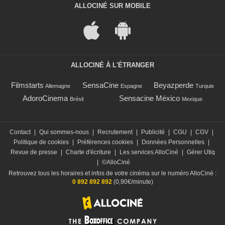
ALLOCINÉ SUR MOBILE
ALLOCINÉ À L'ÉTRANGER
Filmstarts
SensaCine
Beyazperde
Allemagne
Espagne
Turquie
AdoroCinema
Sensacine México
Brésil
Mexique
Contact
|
Qui sommes-nous
|
Recrutement
|
Publicité
|
CGU
|
CGV
|
Politique de cookies
|
Préférences cookies
|
Données Personnelles
|
Revue de presse
|
Charte d'écriture
|
Les services AlloCiné
|
Gérer Utiq
|
©AlloCiné
Retrouvez tous les horaires et infos de votre cinéma sur le numéro AlloCiné :
0 892 892 892
(0,90€/minute)