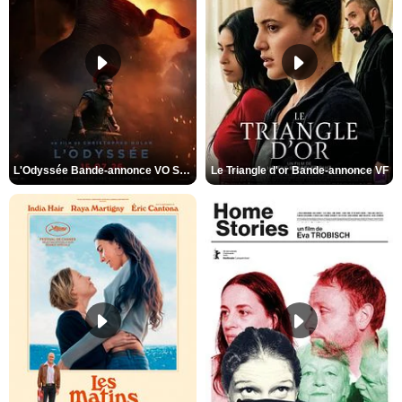
L'Odyssée Bande-annonce VO STFR
Le Triangle d'or Bande-annonce VF