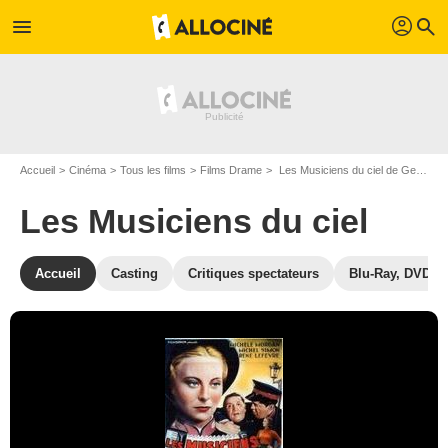
profil
menu
search
Accueil
Cinéma
Tous les films
Films Drame
Les Musiciens du ciel de Georges Lacombe
Les Musiciens du ciel
Accueil
Casting
Critiques spectateurs
Blu-Ray, DVD