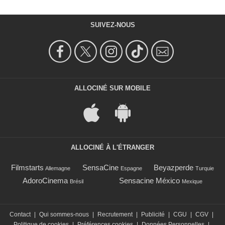
SUIVEZ-NOUS
ALLOCINÉ SUR MOBILE
ALLOCINÉ À L'ÉTRANGER
Filmstarts
SensaCine
Beyazperde
Allemagne
Espagne
Turquie
AdoroCinema
Sensacine México
Brésil
Mexique
Contact
|
Qui sommes-nous
|
Recrutement
|
Publicité
|
CGU
|
CGV
|
Politique de cookies
|
Préférences cookies
|
Données Personnelles
|