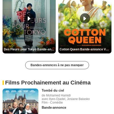
Des Fleurs pour Tokyo Bande-annonce VO STFR
Cotton Queen Bande-annonce VO STFR
Bandes-annonces à ne pas manquer
Films Prochainement au Cinéma
Tombé du ciel
de Mohamed Hamidi
avec Ilyes Djadel, Josiane Balasko
Film - Comédie
Bande-annonce