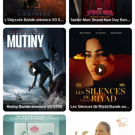
L'Odyssée Bande-annonce VO STFR
Spider-Man: Brand New Day Bande-annonce VO STFR
Mutiny Bande-annonce VO STFR
Les Silences de Riyad Bande-annonce VO STFR