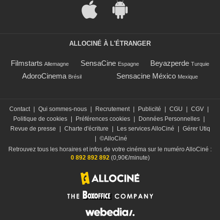
ALLOCINÉ À L'ÉTRANGER
Filmstarts
SensaCine
Beyazperde
Allemagne
Espagne
Turquie
AdoroCinema
Sensacine México
Brésil
Mexique
Contact
|
Qui sommes-nous
|
Recrutement
|
Publicité
|
CGU
|
CGV
|
Politique de cookies
|
Préférences cookies
|
Données Personnelles
|
Revue de presse
|
Charte d'écriture
|
Les services AlloCiné
|
Gérer Utiq
|
©AlloCiné
Retrouvez tous les horaires et infos de votre cinéma sur le numéro AlloCiné :
0 892 892 892
(0,90€/minute)