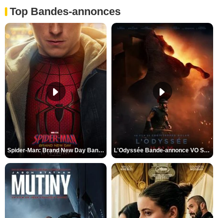
Top Bandes-annonces
Spider-Man: Brand New Day Bande-annonce VO STFR
L'Odyssée Bande-annonce VO STFR