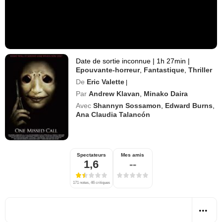
Date de sortie inconnue
|
1h 27min
|
Epouvante-horreur
,
Fantastique
,
Thriller
De
Eric Valette
|
Par
Andrew Klavan
,
Minako Daira
Avec
Shannyn Sossamon
,
Edward Burns
,
Ana Claudia Talancón
Spectateurs
Mes amis
1,6
--
171 notes, 46 critiques