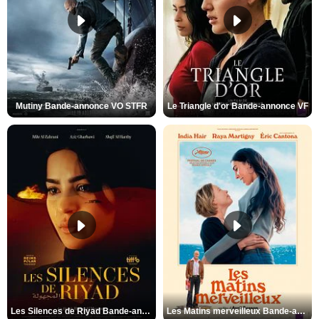
Mutiny Bande-annonce VO STFR
Le Triangle d'or Bande-annonce VF
Les Silences de Riyad Bande-annonce VO STFR
Les Matins merveilleux Bande-annonce VF