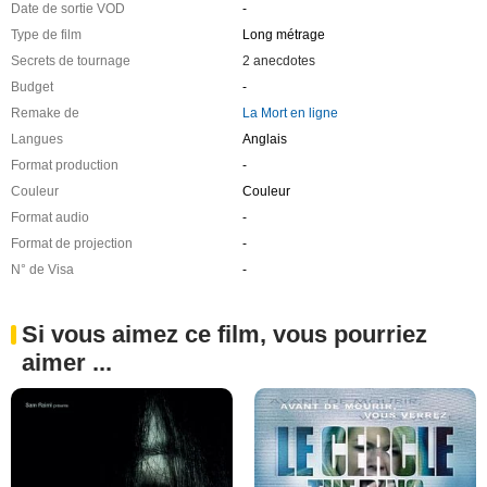
Date de sortie VOD
-
Type de film
Long métrage
Secrets de tournage
2 anecdotes
Budget
-
Remake de
La Mort en ligne
Langues
Anglais
Format production
-
Couleur
Couleur
Format audio
-
Format de projection
-
N° de Visa
-
Si vous aimez ce film, vous pourriez
aimer ...