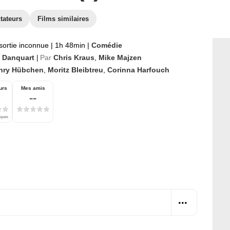
tateurs
Films similaires
sortie inconnue
|
1h 48min
|
Comédie
 Danquart
Par
Chris Kraus
,
Mike Majzen
|
nry Hübchen
,
Moritz Bleibtreu
,
Corinna Harfouch
urs
Mes amis
--
iques