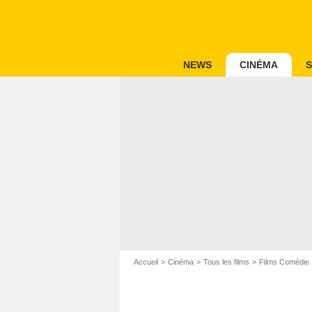
NEWS
CINÉMA
S
Accueil
Cinéma
Tous les films
Films Comédie