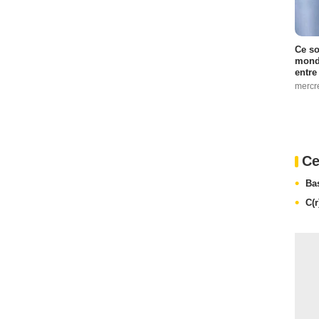
Ce so
monde
entre
mercr
Ce
Ba
C(