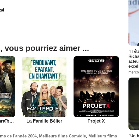
tal
, vous pourriez aimer ...
"Il é
Richa
acteu
excel
mercr
Pirates des Caraïbes : la Fontaine de Jouvence
La Famille Bélier
Projet X
"Un h
ilms de l'année 2004
,
Meilleurs films Comédie
,
Meilleurs films