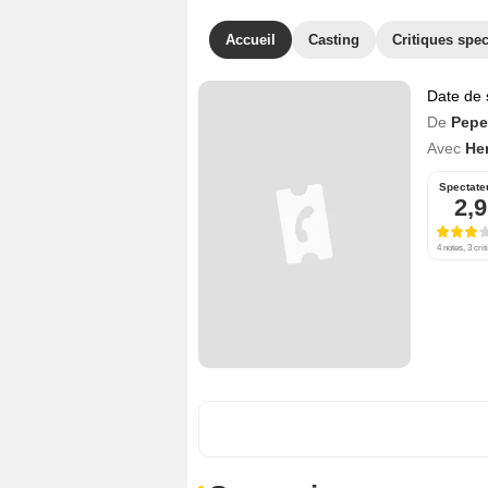
Accueil
Casting
Critiques spec
Date de 
De
Pepe
Avec
He
Spectate
2,9
4 notes, 3 crit