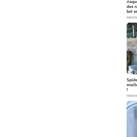
risqu
des r
bel 
mercr
Spid
meill
!
mercr