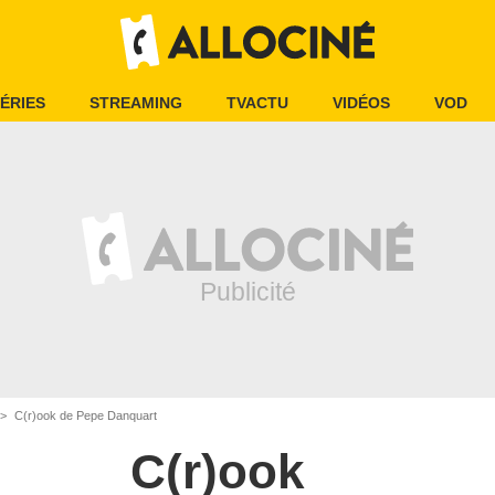
ÉRIES
STREAMING
TVACTU
VIDÉOS
VOD
C(r)ook de Pepe Danquart
C(r)ook