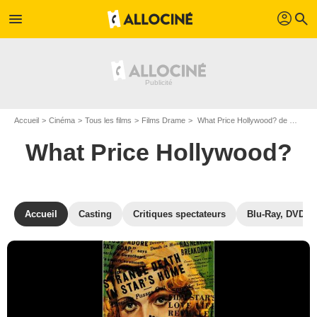
profil
menu
search
Accueil
Cinéma
Tous les films
Films Drame
What Price Hollywood? de George Cukor
What Price Hollywood?
Accueil
Casting
Critiques spectateurs
Blu-Ray, DVD