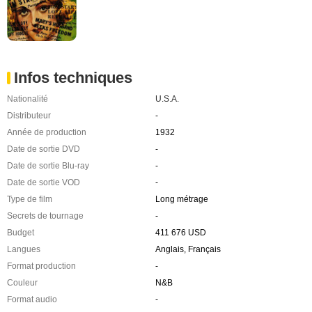
Infos techniques
Nationalité
U.S.A.
Distributeur
-
Année de production
1932
Date de sortie DVD
-
Date de sortie Blu-ray
-
Date de sortie VOD
-
Type de film
Long métrage
Secrets de tournage
-
Budget
411 676 USD
Langues
Anglais, Français
Format production
-
Couleur
N&B
Format audio
-