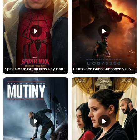
Spider-Man: Brand New Day Bande-annonce VO STFR
L'Odyssée Bande-annonce VO STFR