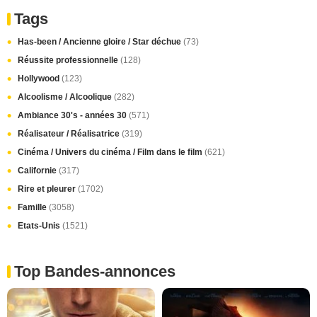
Tags
Has-been / Ancienne gloire / Star déchue
(73)
Réussite professionnelle
(128)
Hollywood
(123)
Alcoolisme / Alcoolique
(282)
Ambiance 30's - années 30
(571)
Réalisateur / Réalisatrice
(319)
Cinéma / Univers du cinéma / Film dans le film
(621)
Californie
(317)
Rire et pleurer
(1702)
Famille
(3058)
Etats-Unis
(1521)
Top Bandes-annonces