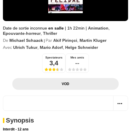
Date de sortie inconnue
en salle
|
1h 22min
|
Animation
,
Epouvante-horreur
,
Thriller
De
Michael Schaack
Par
Akif Pirinçci
,
Martin Kluger
|
Avec
Ulrich Tukur
,
Mario Adorf
,
Helge Schneider
Spectateurs
Mes amis
3,4
--
VOD
Synopsis
Interdit - 12 ans