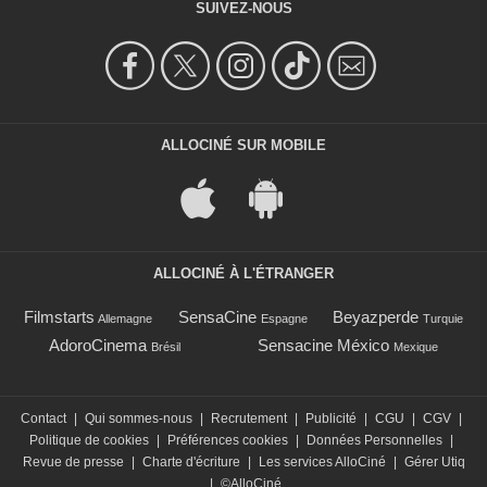
SUIVEZ-NOUS
ALLOCINÉ SUR MOBILE
ALLOCINÉ À L'ÉTRANGER
Filmstarts
SensaCine
Beyazperde
Allemagne
Espagne
Turquie
AdoroCinema
Sensacine México
Brésil
Mexique
Contact
|
Qui sommes-nous
|
Recrutement
|
Publicité
|
CGU
|
CGV
|
Politique de cookies
|
Préférences cookies
|
Données Personnelles
|
Revue de presse
|
Charte d'écriture
|
Les services AlloCiné
|
Gérer Utiq
|
©AlloCiné