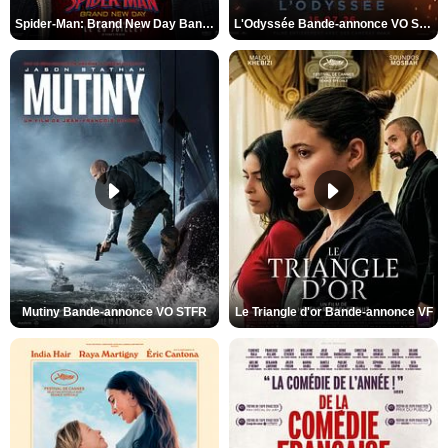
Spider-Man: Brand New Day Bande-annonce VO STFR
L'Odyssée Bande-annonce VO STFR
Mutiny Bande-annonce VO STFR
Le Triangle d'or Bande-annonce VF